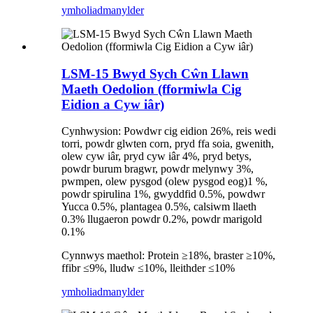
ymholiad
manylder
LSM-15 Bwyd Sych Cŵn Llawn
Maeth Oedolion (fformiwla Cig
Eidion a Cyw iâr)
Cynhwysion: Powdwr cig eidion 26%, reis wedi
torri, powdr glwten corn, pryd ffa soia, gwenith,
olew cyw iâr, pryd cyw iâr 4%, pryd betys,
powdr burum bragwr, powdr melynwy 3%,
pwmpen, olew pysgod (olew pysgod eog)1 %,
powdr spirulina 1%, gwyddfid 0.5%, powdwr
Yucca 0.5%, plantagea 0.5%, calsiwm llaeth
0.3% llugaeron powdr 0.2%, powdr marigold
0.1%
Cynnwys maethol: Protein ≥18%, braster ≥10%,
ffibr ≤9%, lludw ≤10%, lleithder ≤10%
ymholiad
manylder