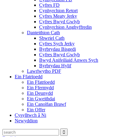
Cyfres FD
Cynhyrchion Retort
Cyfres Meaty Jerky
Cyfres Bwyd Gwlyb
Cynhyrchion Anghyffredin
Danteithion Cath
Sbwriel Cath
Cyfres Sych Jerky
Byrbrydau Bisgedi
Cyfres Bwyd Gwlyb
Bwyd Anifeiliaid Anwes Sych
Byrbrydau Hylif
Lawrlwytho PDF
Ein Ffatrïoedd
Ein Ffatrïoedd
Ein Ffermydd
Ein Deunydd
Ein Gweithdai
Ein Canolfan Brawf
Ein Offer
Cysylltwch â Ni
Newyddion