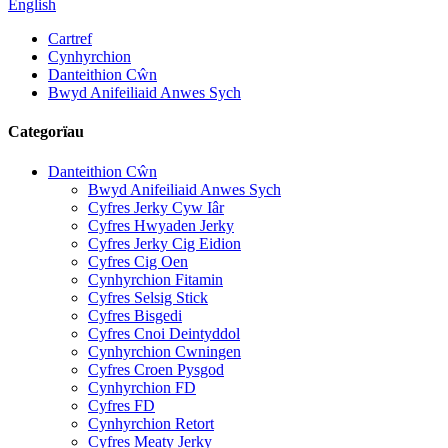
English
Cartref
Cynhyrchion
Danteithion Cŵn
Bwyd Anifeiliaid Anwes Sych
Categorïau
Danteithion Cŵn
Bwyd Anifeiliaid Anwes Sych
Cyfres Jerky Cyw Iâr
Cyfres Hwyaden Jerky
Cyfres Jerky Cig Eidion
Cyfres Cig Oen
Cynhyrchion Fitamin
Cyfres Selsig Stick
Cyfres Bisgedi
Cyfres Cnoi Deintyddol
Cynhyrchion Cwningen
Cyfres Croen Pysgod
Cynhyrchion FD
Cyfres FD
Cynhyrchion Retort
Cyfres Meaty Jerky