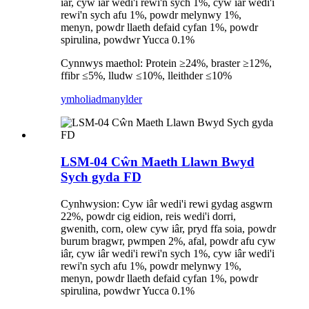
iâr, cyw iâr wedi'i rewi'n sych 1%, cyw iâr wedi'i
rewi'n sych afu 1%, powdr melynwy 1%,
menyn, powdr llaeth defaid cyfan 1%, powdr
spirulina, powdwr Yucca 0.1%
Cynnwys maethol: Protein ≥24%, braster ≥12%,
ffibr ≤5%, lludw ≤10%, lleithder ≤10%
ymholiad
manylder
LSM-04 Cŵn Maeth Llawn Bwyd
Sych gyda FD
Cynhwysion: Cyw iâr wedi'i rewi gydag asgwrn
22%, powdr cig eidion, reis wedi'i dorri,
gwenith, corn, olew cyw iâr, pryd ffa soia, powdr
burum bragwr, pwmpen 2%, afal, powdr afu cyw
iâr, cyw iâr wedi'i rewi'n sych 1%, cyw iâr wedi'i
rewi'n sych afu 1%, powdr melynwy 1%,
menyn, powdr llaeth defaid cyfan 1%, powdr
spirulina, powdwr Yucca 0.1%