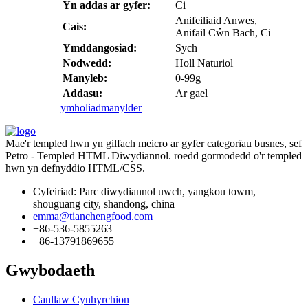
Yn addas ar gyfer:
Ci
Anifeiliaid Anwes,
Cais:
Anifail Cŵn Bach, Ci
Ymddangosiad:
Sych
Nodwedd:
Holl Naturiol
Manyleb:
0-99g
Addasu:
Ar gael
ymholiad
manylder
Mae'r templed hwn yn gilfach meicro ar gyfer categorïau busnes, sef
Petro - Templed HTML Diwydiannol. roedd gormodedd o'r templed
hwn yn defnyddio HTML/CSS.
Cyfeiriad: Parc diwydiannol uwch, yangkou towm,
shouguang city, shandong, china
emma@tianchengfood.com
+86-536-5855263
+86-13791869655
Gwybodaeth
Canllaw Cynhyrchion