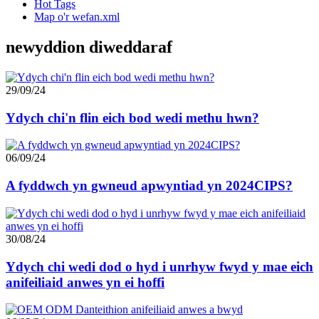
Hot Tags
Map o'r wefan.xml
newyddion diweddaraf
29/09/24
Ydych chi'n flin eich bod wedi methu hwn?
06/09/24
A fyddwch yn gwneud apwyntiad yn 2024CIPS?
30/08/24
Ydych chi wedi dod o hyd i unrhyw fwyd y mae eich
anifeiliaid anwes yn ei hoffi