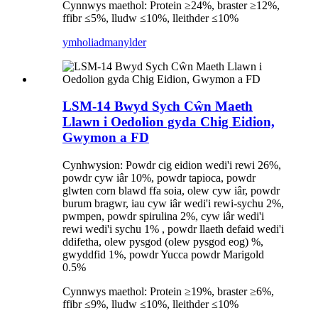
Cynnwys maethol: Protein ≥24%, braster ≥12%,
ffibr ≤5%, lludw ≤10%, lleithder ≤10%
ymholiad
manylder
LSM-14 Bwyd Sych Cŵn Maeth
Llawn i Oedolion gyda Chig Eidion,
Gwymon a FD
Cynhwysion: Powdr cig eidion wedi'i rewi 26%,
powdr cyw iâr 10%, powdr tapioca, powdr
glwten corn blawd ffa soia, olew cyw iâr, powdr
burum bragwr, iau cyw iâr wedi'i rewi-sychu 2%,
pwmpen, powdr spirulina 2%, cyw iâr wedi'i
rewi wedi'i sychu 1% , powdr llaeth defaid wedi'i
ddifetha, olew pysgod (olew pysgod eog) %,
gwyddfid 1%, powdr Yucca powdr Marigold
0.5%
Cynnwys maethol: Protein ≥19%, braster ≥6%,
ffibr ≤9%, lludw ≤10%, lleithder ≤10%