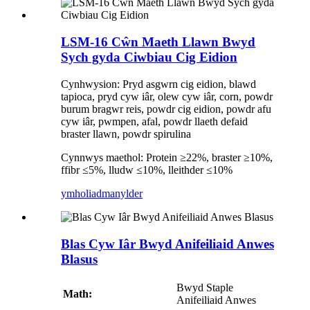
LSM-16 Cŵn Maeth Llawn Bwyd
Sych gyda Ciwbiau Cig Eidion
Cynhwysion: Pryd asgwrn cig eidion, blawd
tapioca, pryd cyw iâr, olew cyw iâr, corn, powdr
burum bragwr reis, powdr cig eidion, powdr afu
cyw iâr, pwmpen, afal, powdr llaeth defaid
braster llawn, powdr spirulina
Cynnwys maethol: Protein ≥22%, braster ≥10%,
ffibr ≤5%, lludw ≤10%, lleithder ≤10%
ymholiad
manylder
Blas Cyw Iâr Bwyd Anifeiliaid Anwes
Blasus
Bwyd Staple
Math:
Anifeiliaid Anwes