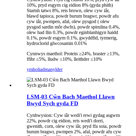
10%, pryd esgyrn cig eidion 8% (gyda phith)
Startsh tatws 8%, reis brown, olew cyw iâr,
blawd tapioca, powdr burum bragwr, powdr afu
cyw iâr, pwmpen, afal, olew pysgod ( olew
pysgod sardin môr dwfn), powdr spirulina 0.4%,
olew had llin 0.3%, powdr eginblanhigyn haidd
0.1%, powdr esgyrn 0.1%, gwyddfid, tyrmerig,
hydroclorid glwcosamin 0.01%
Cynnwys maethol: Protein ≥24%, braster ≥13%,
ffibr ≤5%, lludw ≤10%, lleithder ≤10%
ymholiad
manylder
LSM-03 Cŵn Bach Maethol Llawn
Bwyd Sych gyda FD
Cynhwysion: Cyw iâr wedi'i rewi gydag asgwrn
22%, powdr cig eidion, reis wedi'i dorri,
gwenith, corn, olew cyw iâr, pryd ffa soia, powdr
burum bragwr, pwmpen 2%, afal, powdr afu cyw