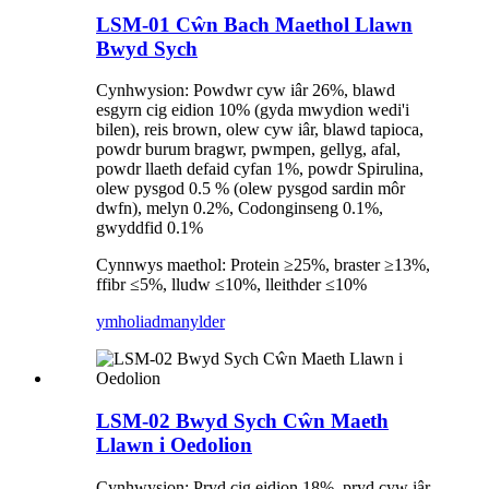
LSM-01 Cŵn Bach Maethol Llawn
Bwyd Sych
Cynhwysion: Powdwr cyw iâr 26%, blawd
esgyrn cig eidion 10% (gyda mwydion wedi'i
bilen), reis brown, olew cyw iâr, blawd tapioca,
powdr burum bragwr, pwmpen, gellyg, afal,
powdr llaeth defaid cyfan 1%, powdr Spirulina,
olew pysgod 0.5 % (olew pysgod sardin môr
dwfn), melyn 0.2%, Codonginseng 0.1%,
gwyddfid 0.1%
Cynnwys maethol: Protein ≥25%, braster ≥13%,
ffibr ≤5%, lludw ≤10%, lleithder ≤10%
ymholiad
manylder
LSM-02 Bwyd Sych Cŵn Maeth
Llawn i Oedolion
Cynhwysion: Pryd cig eidion 18%, pryd cyw iâr