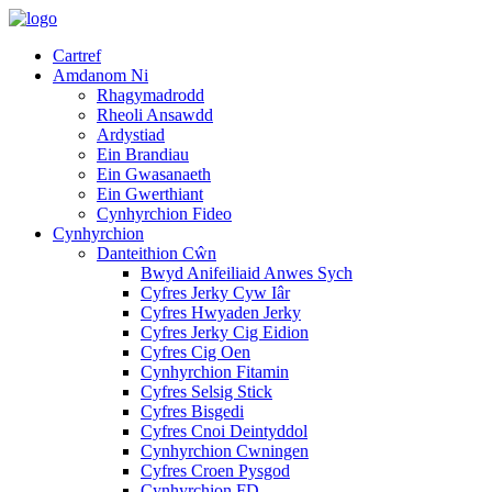
Cartref
Amdanom Ni
Rhagymadrodd
Rheoli Ansawdd
Ardystiad
Ein Brandiau
Ein Gwasanaeth
Ein Gwerthiant
Cynhyrchion Fideo
Cynhyrchion
Danteithion Cŵn
Bwyd Anifeiliaid Anwes Sych
Cyfres Jerky Cyw Iâr
Cyfres Hwyaden Jerky
Cyfres Jerky Cig Eidion
Cyfres Cig Oen
Cynhyrchion Fitamin
Cyfres Selsig Stick
Cyfres Bisgedi
Cyfres Cnoi Deintyddol
Cynhyrchion Cwningen
Cyfres Croen Pysgod
Cynhyrchion FD