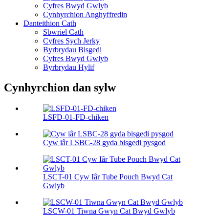
Cyfres Bwyd Gwlyb
Cynhyrchion Anghyffredin
Danteithion Cath
Sbwriel Cath
Cyfres Sych Jerky
Byrbrydau Bisgedi
Cyfres Bwyd Gwlyb
Byrbrydau Hylif
Cynhyrchion dan sylw
LSFD-01-FD-chiken
Cyw iâr LSBC-28 gyda bisgedi pysgod
LSCT-01 Cyw Iâr Tube Pouch Bwyd Cat
Gwlyb
LSCW-01 Tiwna Gwyn Cat Bwyd Gwlyb