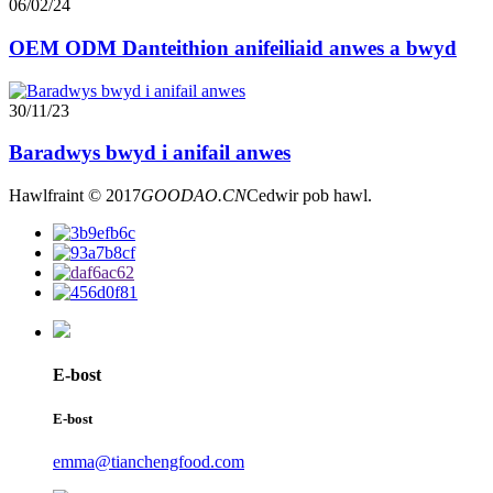
06/02/24
OEM ODM Danteithion anifeiliaid anwes a bwyd
30/11/23
Baradwys bwyd i anifail anwes
Hawlfraint © 2017
GOODAO.CN
Cedwir pob hawl.
E-bost
E-bost
emma@tianchengfood.com