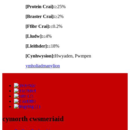
[Protein Crai]:
≥25%
[Braster Crai]:
≥2%
[Ffibr Crai]:
≤0.2%
[Lludw]:
≤4%
[Lleithder]:
≤18%
[Cynhwysion]:
Hwyaden, Pwmpen
ymholiad
manylion
cymorth cwsmeriaid