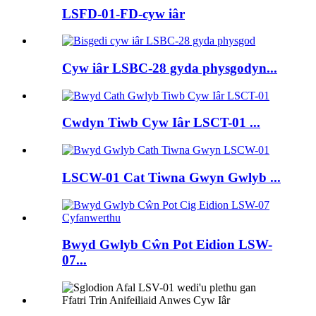
LSFD-01-FD-cyw iâr
Cyw iâr LSBC-28 gyda physgodyn...
Cwdyn Tiwb Cyw Iâr LSCT-01 ...
LSCW-01 Cat Tiwna Gwyn Gwlyb ...
Bwyd Gwlyb Cŵn Pot Eidion LSW-
07...