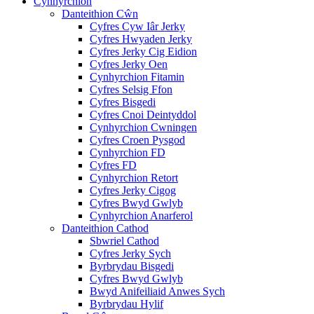
Cynhyrchion
Danteithion Cŵn
Cyfres Cyw Iâr Jerky
Cyfres Hwyaden Jerky
Cyfres Jerky Cig Eidion
Cyfres Jerky Oen
Cynhyrchion Fitamin
Cyfres Selsig Ffon
Cyfres Bisgedi
Cyfres Cnoi Deintyddol
Cynhyrchion Cwningen
Cyfres Croen Pysgod
Cynhyrchion FD
Cyfres FD
Cynhyrchion Retort
Cyfres Jerky Cigog
Cyfres Bwyd Gwlyb
Cynhyrchion Anarferol
Danteithion Cathod
Sbwriel Cathod
Cyfres Jerky Sych
Byrbrydau Bisgedi
Cyfres Bwyd Gwlyb
Bwyd Anifeiliaid Anwes Sych
Byrbrydau Hylif