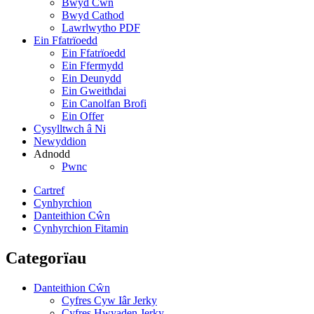
Bwyd Cŵn
Bwyd Cathod
Lawrlwytho PDF
Ein Ffatrïoedd
Ein Ffatrïoedd
Ein Ffermydd
Ein Deunydd
Ein Gweithdai
Ein Canolfan Brofi
Ein Offer
Cysylltwch â Ni
Newyddion
Adnodd
Pwnc
Cartref
Cynhyrchion
Danteithion Cŵn
Cynhyrchion Fitamin
Categorïau
Danteithion Cŵn
Cyfres Cyw Iâr Jerky
Cyfres Hwyaden Jerky