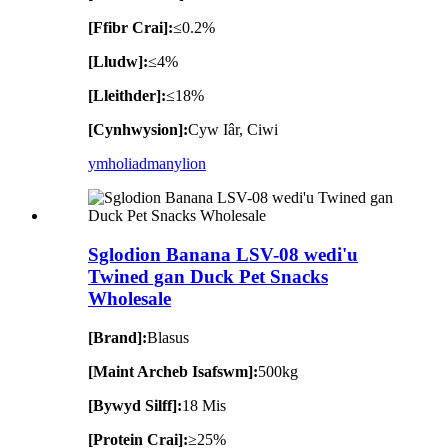
[Ffibr Crai]:
≤0.2%
[Lludw]:
≤4%
[Lleithder]:
≤18%
[Cynhwysion]:
Cyw Iâr, Ciwi
ymholiad
manylion
Sglodion Banana LSV-08 wedi'u
Twined gan Duck Pet Snacks
Wholesale
[Brand]:
Blasus
[Maint Archeb Isafswm]:
500kg
[Bywyd Silff]:
18 Mis
[Protein Crai]:
≥25%