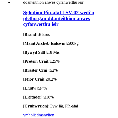
Sglodion Pîn-afal LSV-02 wedi'u
plethu gan ddanteithion anwes
cyfanwerthu ieir
[Brand]:
Blasus
[Maint Archeb Isafswm]:
500kg
[Bywyd Silff]:
18 Mis
[Protein Crai]:
≥25%
[Braster Crai]:
≥2%
[Ffibr Crai]:
≤0.2%
[Lludw]:
≤4%
[Lleithder]:
≤18%
[Cynhwysion]:
Cyw Iâr, Pîn-afal
ymholiad
manylion