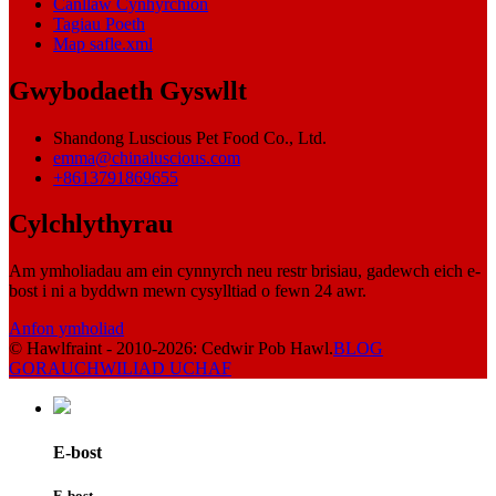
Canllaw Cynhyrchion
Tagiau Poeth
Map safle.xml
Gwybodaeth Gyswllt
Shandong Luscious Pet Food Co., Ltd.
emma@chinaluscious.com
+8613791869655
Cylchlythyrau
Am ymholiadau am ein cynnyrch neu restr brisiau, gadewch eich e-
bost i ni a byddwn mewn cysylltiad o fewn 24 awr.
Anfon ymholiad
© Hawlfraint - 2010-2026: Cedwir Pob Hawl.
BLOG
GORAU
CHWILIAD UCHAF
E-bost
E-bost