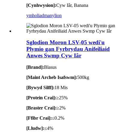
[Cynhwysion]:
Cyw Iâr, Banana
ymholiad
manylion
Sglodion Moron LSV-05 wedi'u
Plymio gan Fyrbrydau Anifeiliaid
Anwes Swmp Cyw Iâr
[Brand]:
Blasus
[Maint Archeb Isafswm]:
500kg
[Bywyd Silff]:
18 Mis
[Protein Crai]:
≥25%
[Braster Crai]:
≥2%
[Ffibr Crai]:
≤0.2%
[Lludw]:
≤4%