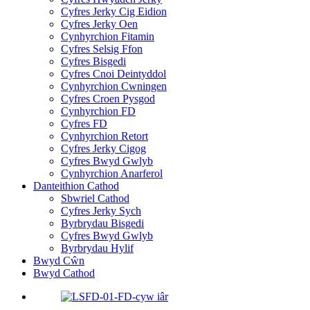
Cyfres Jerky Cig Eidion
Cyfres Jerky Oen
Cynhyrchion Fitamin
Cyfres Selsig Ffon
Cyfres Bisgedi
Cyfres Cnoi Deintyddol
Cynhyrchion Cwningen
Cyfres Croen Pysgod
Cynhyrchion FD
Cyfres FD
Cynhyrchion Retort
Cyfres Jerky Cigog
Cyfres Bwyd Gwlyb
Cynhyrchion Anarferol
Danteithion Cathod
Sbwriel Cathod
Cyfres Jerky Sych
Byrbrydau Bisgedi
Cyfres Bwyd Gwlyb
Byrbrydau Hylif
Bwyd Cŵn
Bwyd Cathod