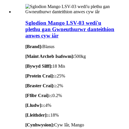
Sglodion Mango LSV-03 wedi'u
plethu gan Gwneuthurwr danteithion
anwes cyw iâr
[Brand]:
Blasus
[Maint Archeb Isafswm]:
500kg
[Bywyd Silff]:
18 Mis
[Protein Crai]:
≥25%
[Braster Crai]:
≥2%
[Ffibr Crai]:
≤0.2%
[Lludw]:
≤4%
[Lleithder]:
≤18%
[Cynhwysion]:
Cyw Iâr, Mango