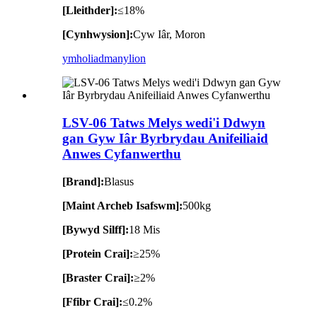
[Lleithder]:
≤18%
[Cynhwysion]:
Cyw Iâr, Moron
ymholiad
manylion
LSV-06 Tatws Melys wedi'i Ddwyn
gan Gyw Iâr Byrbrydau Anifeiliaid
Anwes Cyfanwerthu
[Brand]:
Blasus
[Maint Archeb Isafswm]:
500kg
[Bywyd Silff]:
18 Mis
[Protein Crai]:
≥25%
[Braster Crai]:
≥2%
[Ffibr Crai]:
≤0.2%