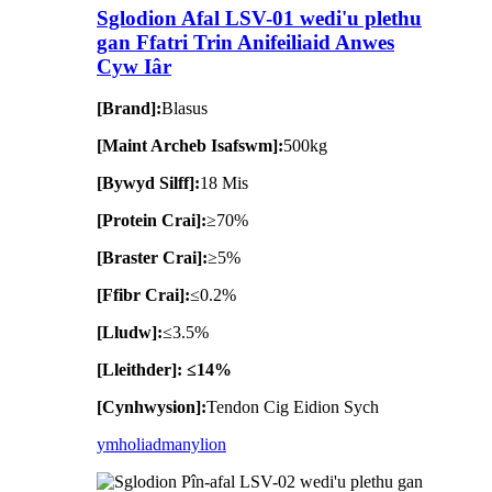
Sglodion Afal LSV-01 wedi'u plethu
gan Ffatri Trin Anifeiliaid Anwes
Cyw Iâr
[Brand]:
Blasus
[Maint Archeb Isafswm]:
500kg
[Bywyd Silff]:
18 Mis
[Protein Crai]:
≥70%
[Braster Crai]:
≥5%
[Ffibr Crai]:
≤0.2%
[Lludw]:
≤3.5%
[Lleithder]: ≤14%
[Cynhwysion]:
Tendon Cig Eidion Sych
ymholiad
manylion