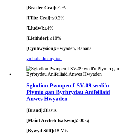
[Braster Crai]:
≥2%
[Ffibr Crai]:
≤0.2%
[Lludw]:
≤4%
[Lleithder]:
≤18%
[Cynhwysion]:
Hwyaden, Banana
ymholiad
manylion
Sglodion Pwmpen LSV-09 wedi'u
Plymio gan Byrbrydau Anifeiliaid
Anwes Hwyaden
[Brand]:
Blasus
[Maint Archeb Isafswm]:
500kg
[Bywyd Silff]:
18 Mis