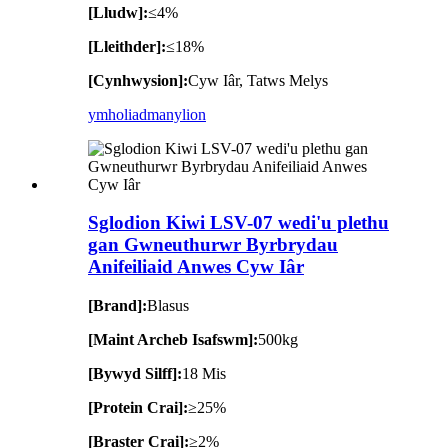
[Lludw]:
≤4%
[Lleithder]:
≤18%
[Cynhwysion]:
Cyw Iâr, Tatws Melys
ymholiad
manylion
Sglodion Kiwi LSV-07 wedi'u plethu
gan Gwneuthurwr Byrbrydau
Anifeiliaid Anwes Cyw Iâr
[Brand]:
Blasus
[Maint Archeb Isafswm]:
500kg
[Bywyd Silff]:
18 Mis
[Protein Crai]:
≥25%
[Braster Crai]:
≥2%