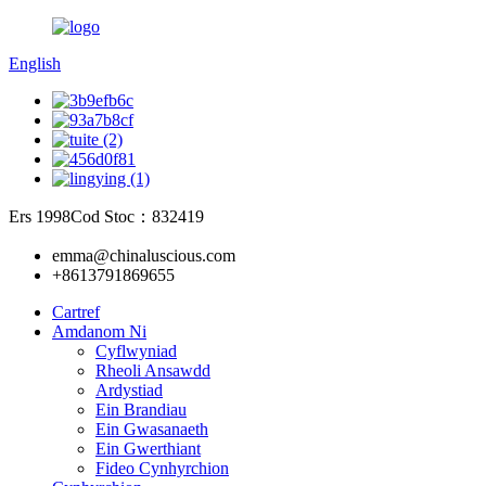
English
Ers 1998
Cod Stoc：832419
emma@chinaluscious.com
+8613791869655
Cartref
Amdanom Ni
Cyflwyniad
Rheoli Ansawdd
Ardystiad
Ein Brandiau
Ein Gwasanaeth
Ein Gwerthiant
Fideo Cynhyrchion