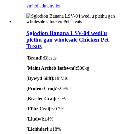
ymholiad
manylion
Sglodion Banana LSV-04 wedi'u
plethu gan wholesale Chicken Pet
Treats
[Brand]:
Blasus
[Maint Archeb Isafswm]:
500kg
[Bywyd Silff]:
18 Mis
[Protein Crai]:
≥25%
[Braster Crai]:
≥2%
[Ffibr Crai]:
≤0.2%
[Lludw]:
≤4%
[Lleithder]:
≤18%