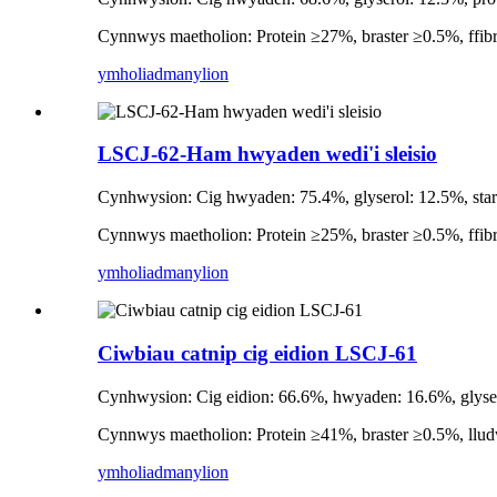
Cynnwys maetholion: Protein ≥27%, braster ≥0.5%, ffib
ymholiad
manylion
LSCJ-62-Ham hwyaden wedi'i sleisio
Cynhwysion: Cig hwyaden: 75.4%, glyserol: 12.5%, starts
Cynnwys maetholion: Protein ≥25%, braster ≥0.5%, ffib
ymholiad
manylion
Ciwbiau catnip cig eidion LSCJ-61
Cynhwysion: Cig eidion: 66.6%, hwyaden: 16.6%, glyserol
Cynnwys maetholion: Protein ≥41%, braster ≥0.5%, llud
ymholiad
manylion