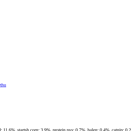
11.6%, startsh corn: 3.9%, protein pys: 0.7%, halen: 0.4%, catnip: 0.