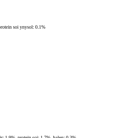
rotein soi ynysol: 0.1%
r: 1.9%, protein soi: 1.7%, halen: 0.3%