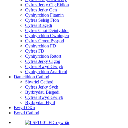
Cyfres Jerky Cig Eidion
Cyfres Jerky Oen
Cynhyrchion Fitamin
Cyfres Selsig Ffon
Cyfres Bisgedi
Cyfres Cnoi Deintyddol
Cynhyrchion Cwningen
Cyfres Croen Pysgod
Cynhyrchion FD
Cyfres FD
Cynhyrchion Retort
Cyfres Jerky Cigog
Cyfres Bwyd Gwlyb
Cynhyrchion Anarferol
Danteithion Cathod
Sbwriel Cathod
Cyfres Jerky Sych
Byrbrydau Bisgedi
Cyfres Bwyd Gwlyb
Byrbrydau Hylif
Bwyd Cŵn
Bwyd Cathod