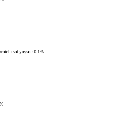
protein soi ynysol: 0.1%
2%