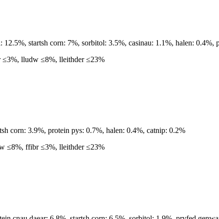
12.5%, startsh corn: 7%, sorbitol: 3.5%, casinau: 1.1%, halen: 0.4%, p
r ≤3%, lludw ≤8%, lleithder ≤23%
h corn: 3.9%, protein pys: 0.7%, halen: 0.4%, catnip: 0.2%
w ≤8%, ffibr ≤3%, lleithder ≤23%
n cnau daear: 6.8%, startsh corn: 6.5%, sorbitol: 1.9%, pryfed genwai