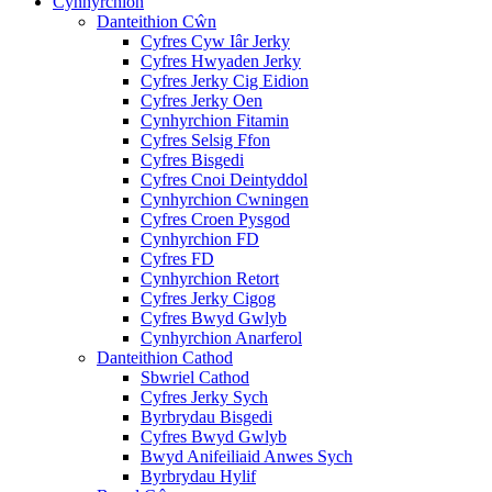
Cynhyrchion
Danteithion Cŵn
Cyfres Cyw Iâr Jerky
Cyfres Hwyaden Jerky
Cyfres Jerky Cig Eidion
Cyfres Jerky Oen
Cynhyrchion Fitamin
Cyfres Selsig Ffon
Cyfres Bisgedi
Cyfres Cnoi Deintyddol
Cynhyrchion Cwningen
Cyfres Croen Pysgod
Cynhyrchion FD
Cyfres FD
Cynhyrchion Retort
Cyfres Jerky Cigog
Cyfres Bwyd Gwlyb
Cynhyrchion Anarferol
Danteithion Cathod
Sbwriel Cathod
Cyfres Jerky Sych
Byrbrydau Bisgedi
Cyfres Bwyd Gwlyb
Bwyd Anifeiliaid Anwes Sych
Byrbrydau Hylif