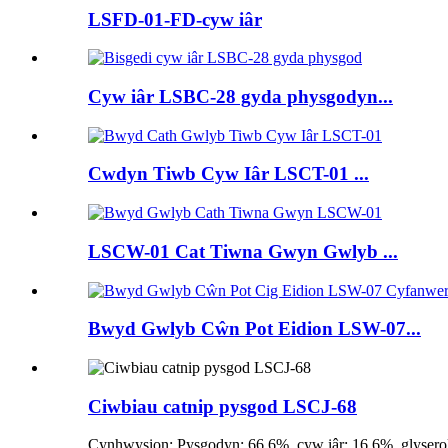
LSFD-01-FD-cyw iâr
Cyw iâr LSBC-28 gyda physgodyn...
Cwdyn Tiwb Cyw Iâr LSCT-01 ...
LSCW-01 Cat Tiwna Gwyn Gwlyb ...
Bwyd Gwlyb Cŵn Pot Eidion LSW-07...
Ciwbiau catnip pysgod LSCJ-68
Cynhwysion: Pysgodyn: 66.6%, cyw iâr: 16.6%, glyserol: 