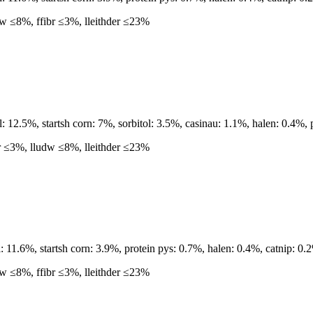
w ≤8%, ffibr ≤3%, lleithder ≤23%
12.5%, startsh corn: 7%, sorbitol: 3.5%, casinau: 1.1%, halen: 0.4%, 
r ≤3%, lludw ≤8%, lleithder ≤23%
 11.6%, startsh corn: 3.9%, protein pys: 0.7%, halen: 0.4%, catnip: 0.
w ≤8%, ffibr ≤3%, lleithder ≤23%