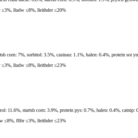
r ≤3%, lludw ≤8%, lleithder ≤20%
h corn: 7%, sorbitol: 3.5%, casinau: 1.1%, halen: 0.4%, protein soi y
r ≤3%, lludw ≤8%, lleithder ≤23%
: 11.6%, startsh corn: 3.9%, protein pys: 0.7%, halen: 0.4%, catnip:
w ≤8%, ffibr ≤3%, lleithder ≤23%