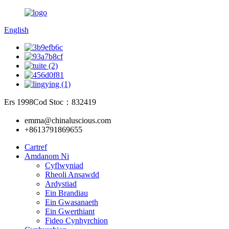
English
Ers 1998
Cod Stoc：832419
emma@chinaluscious.com
+8613791869655
Cartref
Amdanom Ni
Cyflwyniad
Rheoli Ansawdd
Ardystiad
Ein Brandiau
Ein Gwasanaeth
Ein Gwerthiant
Fideo Cynhyrchion