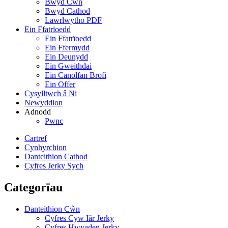
Bwyd Cŵn
Bwyd Cathod
Lawrlwytho PDF
Ein Ffatrïoedd
Ein Ffatrïoedd
Ein Ffermydd
Ein Deunydd
Ein Gweithdai
Ein Canolfan Brofi
Ein Offer
Cysylltwch â Ni
Newyddion
Adnodd
Pwnc
Cartref
Cynhyrchion
Danteithion Cathod
Cyfres Jerky Sych
Categorïau
Danteithion Cŵn
Cyfres Cyw Iâr Jerky
Cyfres Hwyaden Jerky