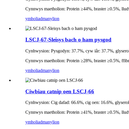
Cynnwys maetholion: Protein ≥44%, braster ≥0.5%, llud
ymholiad
manylion
LSCJ-67-Sleisys bach o ham pysgod
Cynhwysion: Pysgodyn: 37.7%, cyw iâr: 37.7%, glyserol: 
Cynnwys maetholion: Protein ≥28%, braster ≥0.5%, ffib
ymholiad
manylion
Ciwbiau catnip oen LSCJ-66
Cynhwysion: Cig dafad: 66.6%, cig oen: 16.6%, glyserol:
Cynnwys maetholion: Protein ≥41%, braster ≥0.5%, llud
ymholiad
manylion