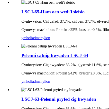
LSCJ-65-Ham oen wedi'i sleisio
Cynhwysion: Cig dafad: 37.7%, cig oen: 37.7%, glyserol: 
Cynnwys maetholion: Protein ≥25%, braster ≥0.5%, ffib
ymholiad
manylion
Pelenni catnip hwyaden LSCJ-64
Cynhwysion: Cig hwyaden: 83.2%, glyserol: 11.6%, starts
Cynnwys maetholion: Protein ≥42%, braster ≥0.5%, llud
ymholiad
manylion
LSCJ-63-Pelenni pryfed cig hwyaden
Cynhwysion: Cig hwyaden: 68.6%, glyserol: 12.3%, protei