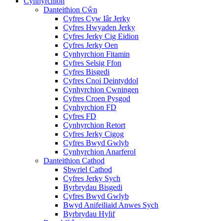
Cynhyrchion
Danteithion Cŵn
Cyfres Cyw Iâr Jerky
Cyfres Hwyaden Jerky
Cyfres Jerky Cig Eidion
Cyfres Jerky Oen
Cynhyrchion Fitamin
Cyfres Selsig Ffon
Cyfres Bisgedi
Cyfres Cnoi Deintyddol
Cynhyrchion Cwningen
Cyfres Croen Pysgod
Cynhyrchion FD
Cyfres FD
Cynhyrchion Retort
Cyfres Jerky Cigog
Cyfres Bwyd Gwlyb
Cynhyrchion Anarferol
Danteithion Cathod
Sbwriel Cathod
Cyfres Jerky Sych
Byrbrydau Bisgedi
Cyfres Bwyd Gwlyb
Bwyd Anifeiliaid Anwes Sych
Byrbrydau Hylif