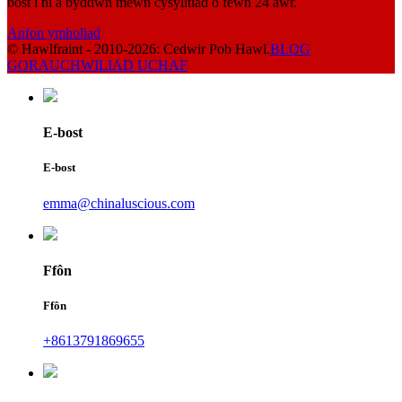
bost i ni a byddwn mewn cysylltiad o fewn 24 awr.
Anfon ymholiad
© Hawlfraint - 2010-2026: Cedwir Pob Hawl.
BLOG
GORAU
CHWILIAD UCHAF
E-bost
E-bost
emma@chinaluscious.com
Ffôn
Ffôn
+8613791869655