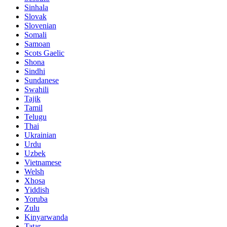
Sinhala
Slovak
Slovenian
Somali
Samoan
Scots Gaelic
Shona
Sindhi
Sundanese
Swahili
Tajik
Tamil
Telugu
Thai
Ukrainian
Urdu
Uzbek
Vietnamese
Welsh
Xhosa
Yiddish
Yoruba
Zulu
Kinyarwanda
Tatar