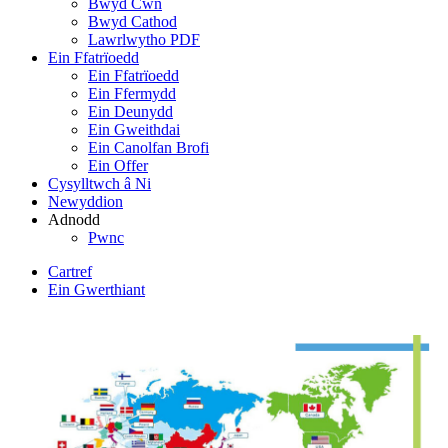
Bwyd Cŵn
Bwyd Cathod
Lawrlwytho PDF
Ein Ffatrïoedd
Ein Ffatrïoedd
Ein Ffermydd
Ein Deunydd
Ein Gweithdai
Ein Canolfan Brofi
Ein Offer
Cysylltwch â Ni
Newyddion
Adnodd
Pwnc
Cartref
Ein Gwerthiant