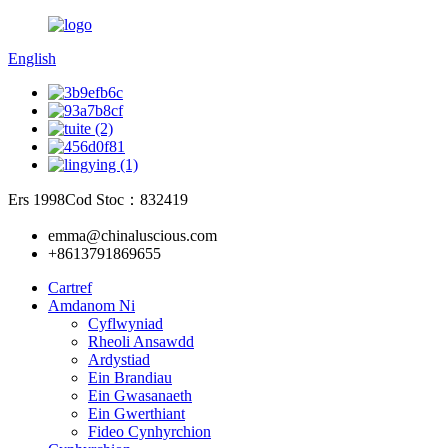
English
Ers 1998
Cod Stoc：832419
emma@chinaluscious.com
+8613791869655
Cartref
Amdanom Ni
Cyflwyniad
Rheoli Ansawdd
Ardystiad
Ein Brandiau
Ein Gwasanaeth
Ein Gwerthiant
Fideo Cynhyrchion