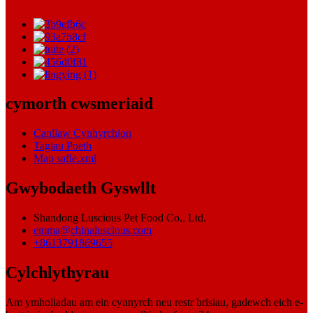
cymorth cwsmeriaid
Canllaw Cynhyrchion
Tagiau Poeth
Map safle.xml
Gwybodaeth Gyswllt
Shandong Luscious Pet Food Co., Ltd.
emma@chinaluscious.com
+8613791869655
Cylchlythyrau
Am ymholiadau am ein cynnyrch neu restr brisiau, gadewch eich e-