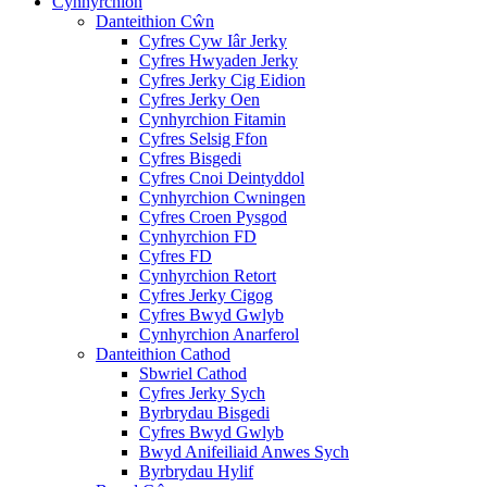
Cynhyrchion
Danteithion Cŵn
Cyfres Cyw Iâr Jerky
Cyfres Hwyaden Jerky
Cyfres Jerky Cig Eidion
Cyfres Jerky Oen
Cynhyrchion Fitamin
Cyfres Selsig Ffon
Cyfres Bisgedi
Cyfres Cnoi Deintyddol
Cynhyrchion Cwningen
Cyfres Croen Pysgod
Cynhyrchion FD
Cyfres FD
Cynhyrchion Retort
Cyfres Jerky Cigog
Cyfres Bwyd Gwlyb
Cynhyrchion Anarferol
Danteithion Cathod
Sbwriel Cathod
Cyfres Jerky Sych
Byrbrydau Bisgedi
Cyfres Bwyd Gwlyb
Bwyd Anifeiliaid Anwes Sych
Byrbrydau Hylif