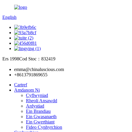
English
Ers 1998
Cod Stoc：832419
emma@chinaluscious.com
+8613791869655
Cartref
Amdanom Ni
Cyflwyniad
Rheoli Ansawdd
Ardystiad
Ein Brandiau
Ein Gwasanaeth
Ein Gwerthiant
Fideo Cynhyrchion