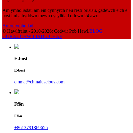
Am ymholiadau am ein cynnyrch neu restr brisiau, gadewch eich e-
bost i ni a byddwn mewn cysylltiad o fewn 24 awr.
Anfon ymholiad
© Hawlfraint - 2010-2026: Cedwir Pob Hawl.
BLOG
GORAU
CHWILIAD UCHAF
E-bost
E-bost
emma@chinaluscious.com
Ffôn
Ffôn
+8613791869655