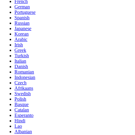
French
German
Portuguese
Spanish
Russian
Japanese
Korean
Arabic
Irish
Greek
Turkish
Italian
Danish
Romanian
Indonesian
Czech
Afrikaans
Swedish
Polish
Basque
Catalan
Esperanto
Hindi
Lao
Albanian