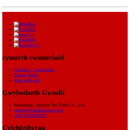
cymorth cwsmeriaid
Canllaw Cynhyrchion
Tagiau Poeth
Map safle.xml
Gwybodaeth Gyswllt
Shandong Luscious Pet Food Co., Ltd.
emma@chinaluscious.com
+8613791869655
Cylchlythyrau