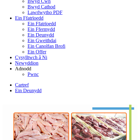
Bwyd Cŵn
Bwyd Cathod
Lawrlwytho PDF
Ein Ffatrïoedd
Ein Ffatrïoedd
Ein Ffermydd
Ein Deunydd
Ein Gweithdai
Ein Canolfan Brofi
Ein Offer
Cysylltwch â Ni
Newyddion
Adnodd
Pwnc
Cartref
Ein Deunydd