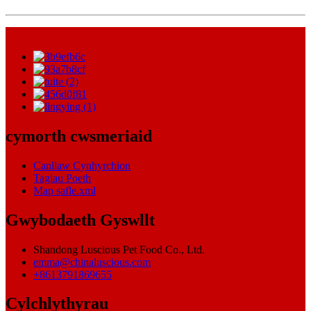
cymorth cwsmeriaid
Canllaw Cynhyrchion
Tagiau Poeth
Map safle.xml
Gwybodaeth Gyswllt
Shandong Luscious Pet Food Co., Ltd.
emma@chinaluscious.com
+8613791869655
Cylchlythyrau