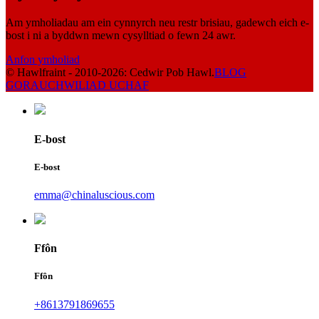
Am ymholiadau am ein cynnyrch neu restr brisiau, gadewch eich e-
bost i ni a byddwn mewn cysylltiad o fewn 24 awr.
Anfon ymholiad
© Hawlfraint - 2010-2026: Cedwir Pob Hawl.
BLOG
GORAU
CHWILIAD UCHAF
E-bost
E-bost
emma@chinaluscious.com
Ffôn
Ffôn
+8613791869655