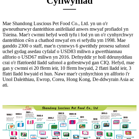
Cyflwyniad
Mae Shandong Luscious Pet Food Co., Ltd. yn un o'r
gwneuthurwyr danteithion anifeiliaid anwes mwyaf profiadol yn
Tsieina. Mae'r cwmni hefyd wedi tyfu i fod yn un o'r cynhyrchwyr
danteithion cŵn a chathod mwyaf ers ei sefydlu ym 1998. Mae
ganddo 2300 o staff, mae'n cynnwys 6 gweithdy prosesu safonol
uchel gydag asedau cyfalaf o USD83 miliwn a gwerthiannau
allforio o USD67 miliwn yn 2016. Defnyddir yr holl ddeunyddiau
crai o'r ffatrïoedd lladd safonol a gofrestrwyd gan CIQ. Hefyd, mae
gan y cwmni ei 20 fferm ieir, 10 fferm hwyaid, 2 ffatri lladd ieir, 3
ffatri lladd hwyaid ei hun. Nawr mae'r cynhyrchion yn allforio i'r
Unol Daleithiau, Ewrop, Corea, Hong Kong, De-ddwyrain Asia ac
ati.