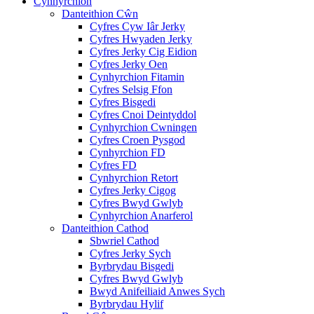
Cynhyrchion
Danteithion Cŵn
Cyfres Cyw Iâr Jerky
Cyfres Hwyaden Jerky
Cyfres Jerky Cig Eidion
Cyfres Jerky Oen
Cynhyrchion Fitamin
Cyfres Selsig Ffon
Cyfres Bisgedi
Cyfres Cnoi Deintyddol
Cynhyrchion Cwningen
Cyfres Croen Pysgod
Cynhyrchion FD
Cyfres FD
Cynhyrchion Retort
Cyfres Jerky Cigog
Cyfres Bwyd Gwlyb
Cynhyrchion Anarferol
Danteithion Cathod
Sbwriel Cathod
Cyfres Jerky Sych
Byrbrydau Bisgedi
Cyfres Bwyd Gwlyb
Bwyd Anifeiliaid Anwes Sych
Byrbrydau Hylif