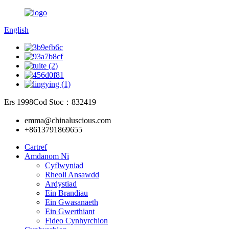
English
Ers 1998
Cod Stoc：832419
emma@chinaluscious.com
+8613791869655
Cartref
Amdanom Ni
Cyflwyniad
Rheoli Ansawdd
Ardystiad
Ein Brandiau
Ein Gwasanaeth
Ein Gwerthiant
Fideo Cynhyrchion