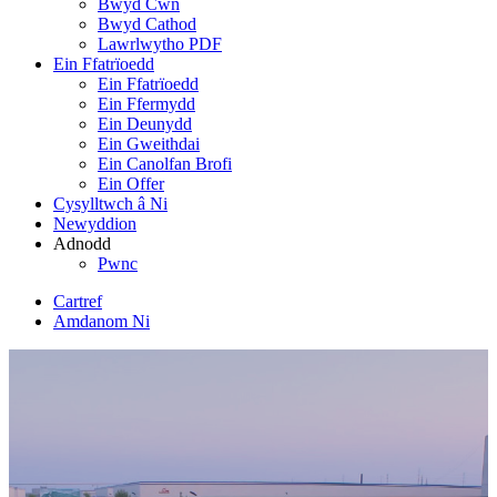
Bwyd Cŵn
Bwyd Cathod
Lawrlwytho PDF
Ein Ffatrïoedd
Ein Ffatrïoedd
Ein Ffermydd
Ein Deunydd
Ein Gweithdai
Ein Canolfan Brofi
Ein Offer
Cysylltwch â Ni
Newyddion
Adnodd
Pwnc
Cartref
Amdanom Ni