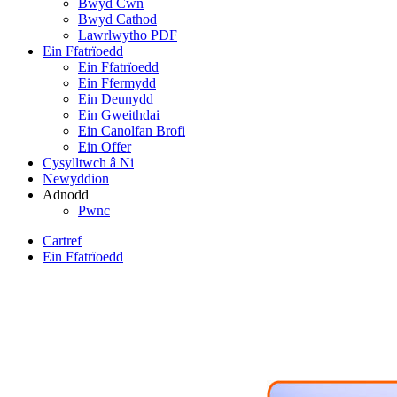
Bwyd Cŵn
Bwyd Cathod
Lawrlwytho PDF
Ein Ffatrïoedd
Ein Ffatrïoedd
Ein Ffermydd
Ein Deunydd
Ein Gweithdai
Ein Canolfan Brofi
Ein Offer
Cysylltwch â Ni
Newyddion
Adnodd
Pwnc
Cartref
Ein Ffatrïoedd