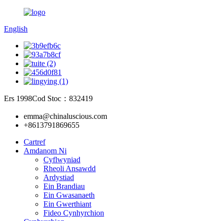
English
Ers 1998
Cod Stoc：832419
emma@chinaluscious.com
+8613791869655
Cartref
Amdanom Ni
Cyflwyniad
Rheoli Ansawdd
Ardystiad
Ein Brandiau
Ein Gwasanaeth
Ein Gwerthiant
Fideo Cynhyrchion