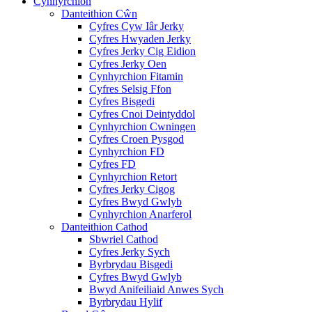
Cynhyrchion
Danteithion Cŵn
Cyfres Cyw Iâr Jerky
Cyfres Hwyaden Jerky
Cyfres Jerky Cig Eidion
Cyfres Jerky Oen
Cynhyrchion Fitamin
Cyfres Selsig Ffon
Cyfres Bisgedi
Cyfres Cnoi Deintyddol
Cynhyrchion Cwningen
Cyfres Croen Pysgod
Cynhyrchion FD
Cyfres FD
Cynhyrchion Retort
Cyfres Jerky Cigog
Cyfres Bwyd Gwlyb
Cynhyrchion Anarferol
Danteithion Cathod
Sbwriel Cathod
Cyfres Jerky Sych
Byrbrydau Bisgedi
Cyfres Bwyd Gwlyb
Bwyd Anifeiliaid Anwes Sych
Byrbrydau Hylif