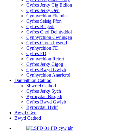
Cyfres Jerky Cig Eidion
Cyfres Jerky Oen
Cynhyrchion Fitamin
Cyfres Selsig Ffon
Cyfres Bisgedi
Cyfres Cnoi Deintyddol
Cynhyrchion Cwningen
Cyfres Croen Pysgod
Cynhyrchion FD
Cyfres FD
Cynhyrchion Retort
Cyfres Jerky Cigog
Cyfres Bwyd Gwlyb
Cynhyrchion Anarferol
Danteithion Cathod
Sbwriel Cathod
Cyfres Jerky Sych
Byrbrydau Bisgedi
Cyfres Bwyd Gwlyb
Byrbrydau Hylif
Bwyd Cŵn
Bwyd Cathod