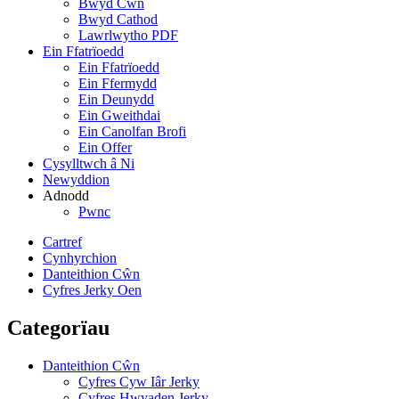
Bwyd Cŵn
Bwyd Cathod
Lawrlwytho PDF
Ein Ffatrïoedd
Ein Ffatrïoedd
Ein Ffermydd
Ein Deunydd
Ein Gweithdai
Ein Canolfan Brofi
Ein Offer
Cysylltwch â Ni
Newyddion
Adnodd
Pwnc
Cartref
Cynhyrchion
Danteithion Cŵn
Cyfres Jerky Oen
Categorïau
Danteithion Cŵn
Cyfres Cyw Iâr Jerky
Cyfres Hwyaden Jerky