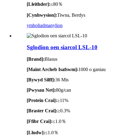
[Lleithder]:
≤80％
[Cynhwysion]:
Tiwna, Berdys
ymholiad
manylion
Sglodion oen siarcol LSL-10
[Brand]:
Blasus
[Maint Archeb Isafswm]:
1000 o ganiau
[Bywyd Silff]:
36 Mis
[Pwysau Net]:
80g/can
[Protein Crai]:
≥11%
[Braster Crai]:
≥0.3%
[Ffibr Crai]:
≤1.0％
[Lludw]:
≤1.0％