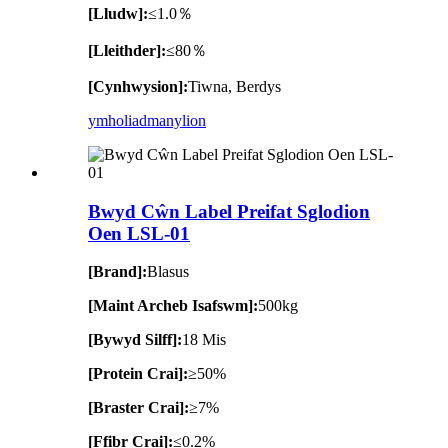
[Lludw]:
≤1.0％
[Lleithder]:
≤80％
[Cynhwysion]:
Tiwna, Berdys
ymholiad
manylion
Bwyd Cŵn Label Preifat Sglodion
Oen LSL-01
[Brand]:
Blasus
[Maint Archeb Isafswm]:
500kg
[Bywyd Silff]:
18 Mis
[Protein Crai]:
≥50%
[Braster Crai]:
≥7%
[Ffibr Crai]:
≤0.2%