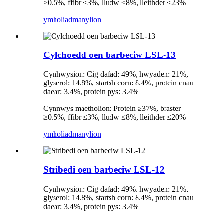
≥0.5%, ffibr ≤3%, lludw ≤8%, lleithder ≤23%
ymholiad
manylion
Cylchoedd oen barbeciw LSL-13
Cynhwysion: Cig dafad: 49%, hwyaden: 21%,
glyserol: 14.8%, startsh corn: 8.4%, protein cnau
daear: 3.4%, protein pys: 3.4%
Cynnwys maetholion: Protein ≥37%, braster
≥0.5%, ffibr ≤3%, lludw ≤8%, lleithder ≤20%
ymholiad
manylion
Stribedi oen barbeciw LSL-12
Cynhwysion: Cig dafad: 49%, hwyaden: 21%,
glyserol: 14.8%, startsh corn: 8.4%, protein cnau
daear: 3.4%, protein pys: 3.4%