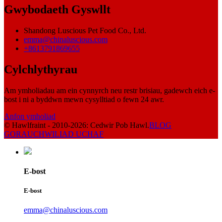
Gwybodaeth Gyswllt
Shandong Luscious Pet Food Co., Ltd.
emma@chinaluscious.com
+8613791869655
Cylchlythyrau
Am ymholiadau am ein cynnyrch neu restr brisiau, gadewch eich e-
bost i ni a byddwn mewn cysylltiad o fewn 24 awr.
Anfon ymholiad
© Hawlfraint - 2010-2026: Cedwir Pob Hawl.
BLOG
GORAU
CHWILIAD UCHAF
E-bost
E-bost
emma@chinaluscious.com