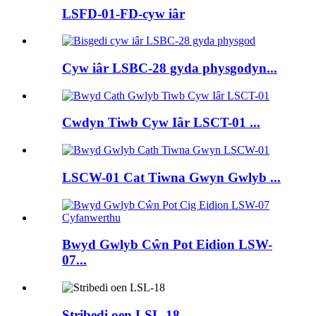
LSFD-01-FD-cyw iâr
Cyw iâr LSBC-28 gyda physgodyn...
Cwdyn Tiwb Cyw Iâr LSCT-01 ...
LSCW-01 Cat Tiwna Gwyn Gwlyb ...
Bwyd Gwlyb Cŵn Pot Eidion LSW-
07...
Stribedi oen LSL-18