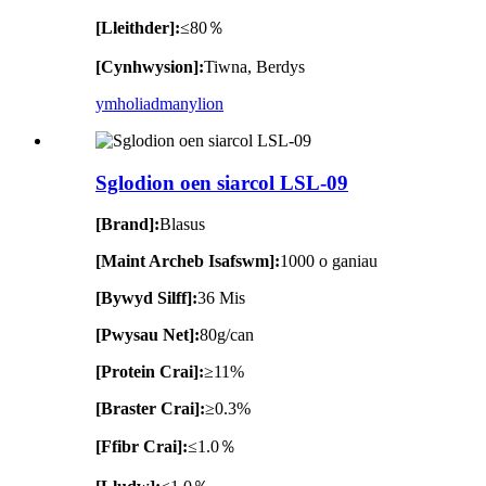
[Lleithder]:
≤80％
[Cynhwysion]:
Tiwna, Berdys
ymholiad
manylion
Sglodion oen siarcol LSL-09
[Brand]:
Blasus
[Maint Archeb Isafswm]:
1000 o ganiau
[Bywyd Silff]:
36 Mis
[Pwysau Net]:
80g/can
[Protein Crai]:
≥11%
[Braster Crai]:
≥0.3%
[Ffibr Crai]:
≤1.0％