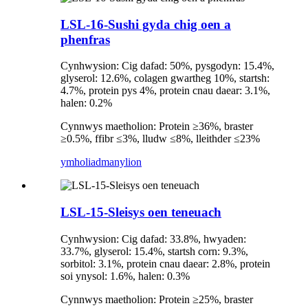
LSL-16-Sushi gyda chig oen a
phenfras
Cynhwysion: Cig dafad: 50%, pysgodyn: 15.4%,
glyserol: 12.6%, colagen gwartheg 10%, startsh:
4.7%, protein pys 4%, protein cnau daear: 3.1%,
halen: 0.2%
Cynnwys maetholion: Protein ≥36%, braster
≥0.5%, ffibr ≤3%, lludw ≤8%, lleithder ≤23%
ymholiad
manylion
LSL-15-Sleisys oen teneuach
Cynhwysion: Cig dafad: 33.8%, hwyaden:
33.7%, glyserol: 15.4%, startsh corn: 9.3%,
sorbitol: 3.1%, protein cnau daear: 2.8%, protein
soi ynysol: 1.6%, halen: 0.3%
Cynnwys maetholion: Protein ≥25%, braster