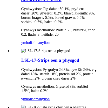
Cynhwysion: Cig dafad: 50.1%, pryd cnau
daear: 20%, glyserol: 8.2%, blawd gwenith: 9%,
burum bragwr: 6.5%, blawd grawn: 5.5%,
sorbitol: 0.5%, halen: 0.2%
Cynnwys maetholion: Protein 25, braster 4, ffibr
0.2, lludw 3, lleithder 20
ymholiad
manylion
LSL-17-Strips oen a physgod
Cynhwysion: Pysgodyn 24.3%, cyw iâr 24%, cig
dafad 18%, startsh 18%, protein soi 2%, protein
gwenith 2%, protein cnau daear 2%
Cynnwys maetholion: Glyserol 8%, sorbitol
1.5%, halen 0.2%
ymholiad
manylion