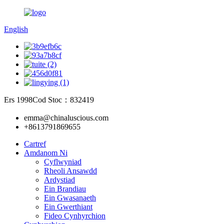
English
Ers 1998
Cod Stoc：832419
emma@chinaluscious.com
+8613791869655
Cartref
Amdanom Ni
Cyflwyniad
Rheoli Ansawdd
Ardystiad
Ein Brandiau
Ein Gwasanaeth
Ein Gwerthiant
Fideo Cynhyrchion