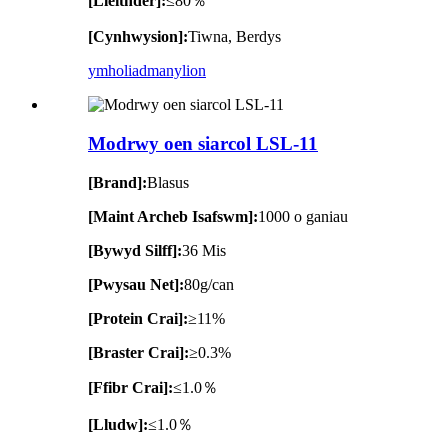
[Lleithder]:
≤80％
[Cynhwysion]:
Tiwna, Berdys
ymholiad
manylion
Modrwy oen siarcol LSL-11
[Brand]:
Blasus
[Maint Archeb Isafswm]:
1000 o ganiau
[Bywyd Silff]:
36 Mis
[Pwysau Net]:
80g/can
[Protein Crai]:
≥11%
[Braster Crai]:
≥0.3%
[Ffibr Crai]:
≤1.0％
[Lludw]:
≤1.0％