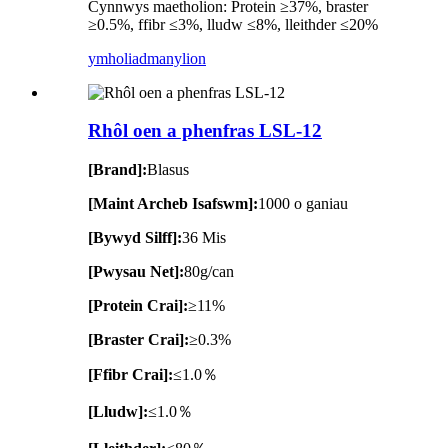
Cynnwys maetholion: Protein ≥37%, braster
≥0.5%, ffibr ≤3%, lludw ≤8%, lleithder ≤20%
ymholiad
manylion
Rhôl oen a phenfras LSL-12
[Brand]:
Blasus
[Maint Archeb Isafswm]:
1000 o ganiau
[Bywyd Silff]:
36 Mis
[Pwysau Net]:
80g/can
[Protein Crai]:
≥11%
[Braster Crai]:
≥0.3%
[Ffibr Crai]:
≤1.0％
[Lludw]:
≤1.0％