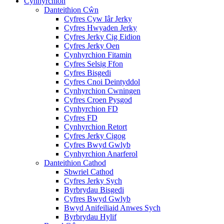
Cynhyrchion
Danteithion Cŵn
Cyfres Cyw Iâr Jerky
Cyfres Hwyaden Jerky
Cyfres Jerky Cig Eidion
Cyfres Jerky Oen
Cynhyrchion Fitamin
Cyfres Selsig Ffon
Cyfres Bisgedi
Cyfres Cnoi Deintyddol
Cynhyrchion Cwningen
Cyfres Croen Pysgod
Cynhyrchion FD
Cyfres FD
Cynhyrchion Retort
Cyfres Jerky Cigog
Cyfres Bwyd Gwlyb
Cynhyrchion Anarferol
Danteithion Cathod
Sbwriel Cathod
Cyfres Jerky Sych
Byrbrydau Bisgedi
Cyfres Bwyd Gwlyb
Bwyd Anifeiliaid Anwes Sych
Byrbrydau Hylif