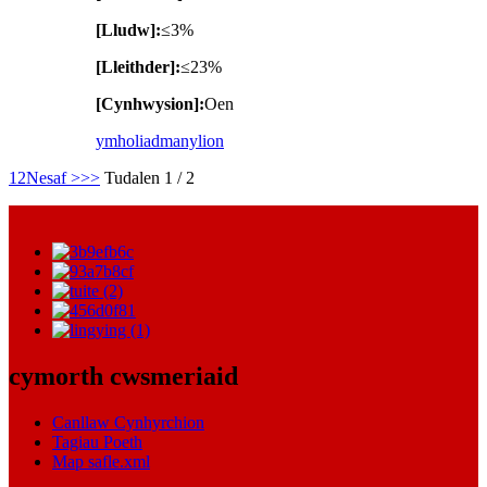
[Lludw]:
≤3%
[Lleithder]:
≤23%
[Cynhwysion]:
Oen
ymholiad
manylion
1
2
Nesaf >
>>
Tudalen 1 / 2
cymorth cwsmeriaid
Canllaw Cynhyrchion
Tagiau Poeth
Map safle.xml