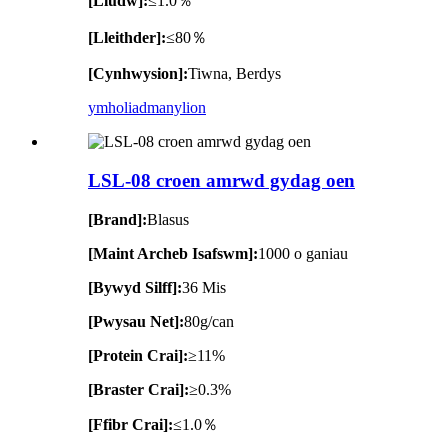
[Lludw]:
≤1.0％
[Lleithder]:
≤80％
[Cynhwysion]:
Tiwna, Berdys
ymholiad
manylion
LSL-08 croen amrwd gydag oen
[Brand]:
Blasus
[Maint Archeb Isafswm]:
1000 o ganiau
[Bywyd Silff]:
36 Mis
[Pwysau Net]:
80g/can
[Protein Crai]:
≥11%
[Braster Crai]:
≥0.3%
[Ffibr Crai]:
≤1.0％