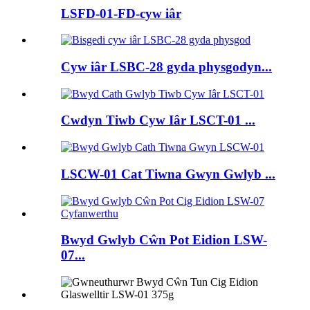
LSFD-01-FD-cyw iâr
Cyw iâr LSBC-28 gyda physgodyn...
Cwdyn Tiwb Cyw Iâr LSCT-01 ...
LSCW-01 Cat Tiwna Gwyn Gwlyb ...
Bwyd Gwlyb Cŵn Pot Eidion LSW-
07...