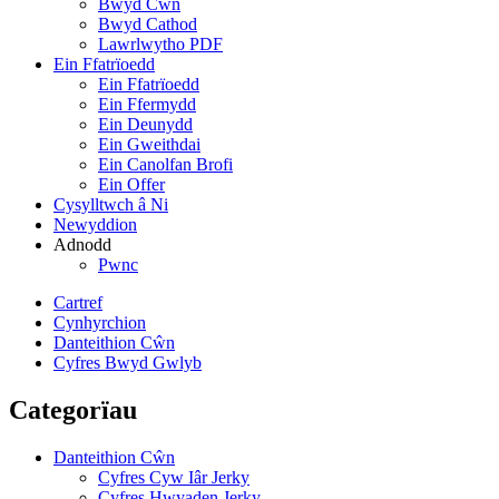
Bwyd Cŵn
Bwyd Cathod
Lawrlwytho PDF
Ein Ffatrïoedd
Ein Ffatrïoedd
Ein Ffermydd
Ein Deunydd
Ein Gweithdai
Ein Canolfan Brofi
Ein Offer
Cysylltwch â Ni
Newyddion
Adnodd
Pwnc
Cartref
Cynhyrchion
Danteithion Cŵn
Cyfres Bwyd Gwlyb
Categorïau
Danteithion Cŵn
Cyfres Cyw Iâr Jerky
Cyfres Hwyaden Jerky