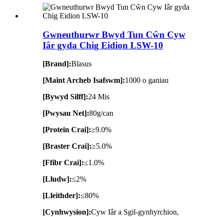
Gwneuthurwr Bwyd Tun Cŵn Cyw
Iâr gyda Chig Eidion LSW-10
[Brand]:
Blasus
[Maint Archeb Isafswm]:
1000 o ganiau
[Bywyd Silff]:
24 Mis
[Pwysau Net]:
80g/can
[Protein Crai]:
≥9.0%
[Braster Crai]:
≥5.0%
[Ffibr Crai]:
≤1.0%
[Lludw]:
≤2%
[Lleithder]:
≤80%
[Cynhwysion]:
Cyw Iâr a Sgil-gynhyrchion,