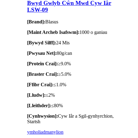
Bwyd Gwlyb Cŵn Mwd Cyw Iâr
LSW-09
[Brand]:
Blasus
[Maint Archeb Isafswm]:
1000 o ganiau
[Bywyd Silff]:
24 Mis
[Pwysau Net]:
80g/can
[Protein Crai]:
≥9.0%
[Braster Crai]:
≥5.0%
[Ffibr Crai]:
≤1.0%
[Lludw]:
≤2%
[Lleithder]:
≤80%
[Cynhwysion]:
Cyw Iâr a Sgil-gynhyrchion,
Startsh
ymholiad
manylion