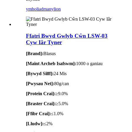
ymholiad
manylion
Ffatri Bwyd Gwlyb Cŵn LSW-03
Cyw Iâr Tyner
[Brand]:
Blasus
[Maint Archeb Isafswm]:
1000 o ganiau
[Bywyd Silff]:
24 Mis
[Pwysau Net]:
80g/can
[Protein Crai]:
≥9.0%
[Braster Crai]:
≥5.0%
[Ffibr Crai]:
≤1.0%
[Lludw]:
≤2%