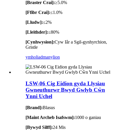
[Braster Crai]:
≥5.0%
[Ffibr Crai]:
≤1.0%
[Lludw]:
≤2%
[Lleithder]:
≤80%
[Cynhwysion]:
Cyw Iâr a Sgil-gynhyrchion,
Gristle
ymholiad
manylion
LSW-06 Cig Eidion gyda Llysiau
Gwneuthurwr Bwyd Gwlyb Cŵn
Ynni Uchel
[Brand]:
Blasus
[Maint Archeb Isafswm]:
1000 o ganiau
[Bywyd Silff]:
24 Mis