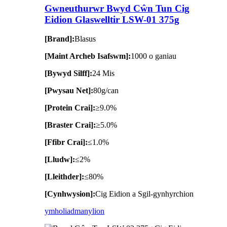
Gwneuthurwr Bwyd Cŵn Tun Cig
Eidion Glaswelltir LSW-01 375g
[Brand]:
Blasus
[Maint Archeb Isafswm]:
1000 o ganiau
[Bywyd Silff]:
24 Mis
[Pwysau Net]:
80g/can
[Protein Crai]:
≥9.0%
[Braster Crai]:
≥5.0%
[Ffibr Crai]:
≤1.0%
[Lludw]:
≤2%
[Lleithder]:
≤80%
[Cynhwysion]:
Cig Eidion a Sgil-gynhyrchion
ymholiad
manylion