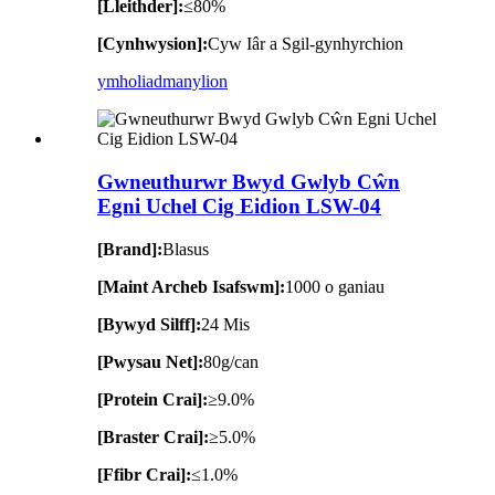
[Lleithder]:
≤80%
[Cynhwysion]:
Cyw Iâr a Sgil-gynhyrchion
ymholiad
manylion
Gwneuthurwr Bwyd Gwlyb Cŵn
Egni Uchel Cig Eidion LSW-04
[Brand]:
Blasus
[Maint Archeb Isafswm]:
1000 o ganiau
[Bywyd Silff]:
24 Mis
[Pwysau Net]:
80g/can
[Protein Crai]:
≥9.0%
[Braster Crai]:
≥5.0%
[Ffibr Crai]:
≤1.0%