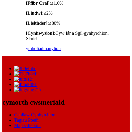
[Ffibr Crai]:
≤1.0%
[Lludw]:
≤2%
[Lleithder]:
≤80%
[Cynhwysion]:
Cyw Iâr a Sgil-gynhyrchion,
Startsh
ymholiad
manylion
cymorth cwsmeriaid
Canllaw Cynhyrchion
Tagiau Poeth
Map safle.xml