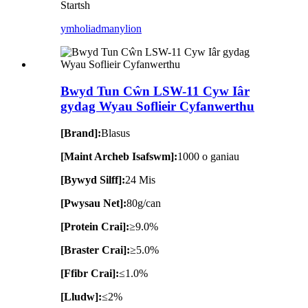
Startsh
ymholiad
manylion
Bwyd Tun Cŵn LSW-11 Cyw Iâr
gydag Wyau Soflieir Cyfanwerthu
[Brand]:
Blasus
[Maint Archeb Isafswm]:
1000 o ganiau
[Bywyd Silff]:
24 Mis
[Pwysau Net]:
80g/can
[Protein Crai]:
≥9.0%
[Braster Crai]:
≥5.0%
[Ffibr Crai]:
≤1.0%
[Lludw]:
≤2%