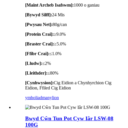
[Maint Archeb Isafswm]:
1000 o ganiau
[Bywyd Silff]:
24 Mis
[Pwysau Net]:
80g/can
[Protein Crai]:
≥9.0%
[Braster Crai]:
≥5.0%
[Ffibr Crai]:
≤1.0%
[Lludw]:
≤2%
[Lleithder]:
≤80%
[Cynhwysion]:
Cig Eidion a Chynhyrchion Cig
Eidion, Ffiled Cig Eidion
ymholiad
manylion
Bwyd Cŵn Tun Pot Cyw Iâr LSW-08
100G