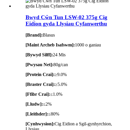
Bwyd Cŵn Tun LSW-02 375g Cig
Eidion gyda Llysiau Cyfanwerthu
[Brand]:
Blasus
[Maint Archeb Isafswm]:
1000 o ganiau
[Bywyd Silff]:
24 Mis
[Pwysau Net]:
80g/can
[Protein Crai]:
≥9.0%
[Braster Crai]:
≥5.0%
[Ffibr Crai]:
≤1.0%
[Lludw]:
≤2%
[Lleithder]:
≤80%
[Cynhwysion]:
Cig Eidion a Sgil-gynhyrchion,
Llysiau