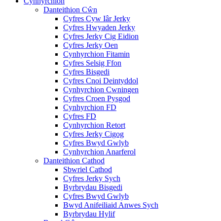
Cynhyrchion
Danteithion Cŵn
Cyfres Cyw Iâr Jerky
Cyfres Hwyaden Jerky
Cyfres Jerky Cig Eidion
Cyfres Jerky Oen
Cynhyrchion Fitamin
Cyfres Selsig Ffon
Cyfres Bisgedi
Cyfres Cnoi Deintyddol
Cynhyrchion Cwningen
Cyfres Croen Pysgod
Cynhyrchion FD
Cyfres FD
Cynhyrchion Retort
Cyfres Jerky Cigog
Cyfres Bwyd Gwlyb
Cynhyrchion Anarferol
Danteithion Cathod
Sbwriel Cathod
Cyfres Jerky Sych
Byrbrydau Bisgedi
Cyfres Bwyd Gwlyb
Bwyd Anifeiliaid Anwes Sych
Byrbrydau Hylif