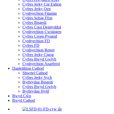
Cyfres Jerky Cig Eidion
Cyfres Jerky Oen
Cynhyrchion Fitamin
Cyfres Selsig Ffon
Cyfres Bisgedi
Cyfres Cnoi Deintyddol
Cynhyrchion Cwningen
Cyfres Croen Pysgod
Cynhyrchion FD
Cyfres FD
Cynhyrchion Retort
Cyfres Jerky Cigog
Cyfres Bwyd Gwlyb
Cynhyrchion Anarferol
Danteithion Cathod
Sbwriel Cathod
Cyfres Jerky Sych
Byrbrydau Bisgedi
Cyfres Bwyd Gwlyb
Byrbrydau Hylif
Bwyd Cŵn
Bwyd Cathod