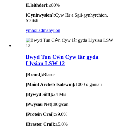
[Lleithder]:
≤80%
[Cynhwysion]:
Cyw Iâr a Sgil-gynhyrchion,
Startsh
ymholiad
manylion
Bwyd Tun Cŵn Cyw Iâr gyda
Llysiau LSW-12
[Brand]:
Blasus
[Maint Archeb Isafswm]:
1000 o ganiau
[Bywyd Silff]:
24 Mis
[Pwysau Net]:
80g/can
[Protein Crai]:
≥9.0%
[Braster Crai]:
≥5.0%