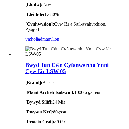
[Lludw]:
≤2%
[Lleithder]:
≤80%
[Cynhwysion]:
Cyw Iâr a Sgil-gynhyrchion,
Pysgod
ymholiad
manylion
Bwyd Tun Cŵn Cyfanwerthu Ynni
Cyw Iâr LSW-05
[Brand]:
Blasus
[Maint Archeb Isafswm]:
1000 o ganiau
[Bywyd Silff]:
24 Mis
[Pwysau Net]:
80g/can
[Protein Crai]:
≥9.0%