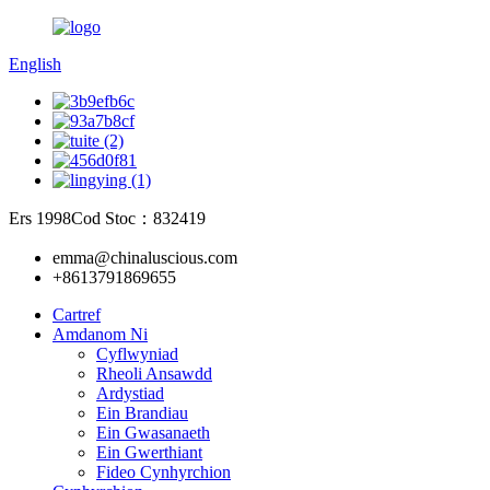
English
Ers 1998
Cod Stoc：832419
emma@chinaluscious.com
+8613791869655
Cartref
Amdanom Ni
Cyflwyniad
Rheoli Ansawdd
Ardystiad
Ein Brandiau
Ein Gwasanaeth
Ein Gwerthiant
Fideo Cynhyrchion