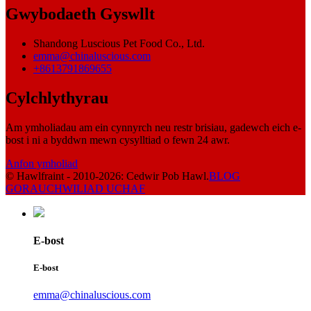
Gwybodaeth Gyswllt
Shandong Luscious Pet Food Co., Ltd.
emma@chinaluscious.com
+8613791869655
Cylchlythyrau
Am ymholiadau am ein cynnyrch neu restr brisiau, gadewch eich e-
bost i ni a byddwn mewn cysylltiad o fewn 24 awr.
Anfon ymholiad
© Hawlfraint - 2010-2026: Cedwir Pob Hawl.
BLOG
GORAU
CHWILIAD UCHAF
E-bost
E-bost
emma@chinaluscious.com