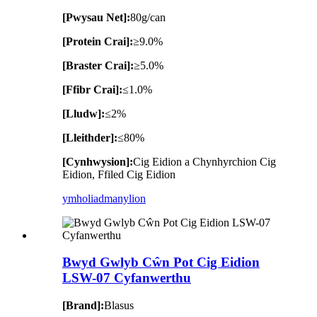
[Pwysau Net]:
80g/can
[Protein Crai]:
≥9.0%
[Braster Crai]:
≥5.0%
[Ffibr Crai]:
≤1.0%
[Lludw]:
≤2%
[Lleithder]:
≤80%
[Cynhwysion]:
Cig Eidion a Chynhyrchion Cig
Eidion, Ffiled Cig Eidion
ymholiad
manylion
Bwyd Gwlyb Cŵn Pot Cig Eidion
LSW-07 Cyfanwerthu
[Brand]:
Blasus