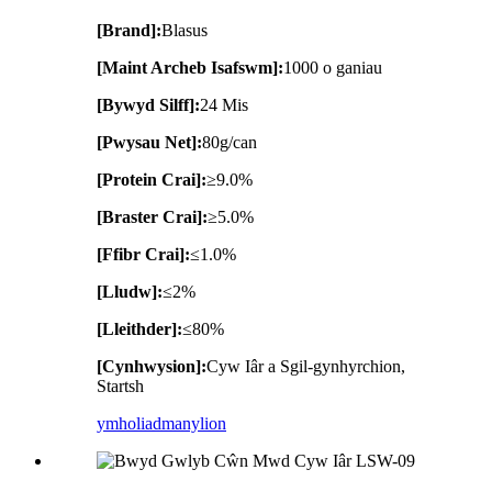
[Brand]:
Blasus
[Maint Archeb Isafswm]:
1000 o ganiau
[Bywyd Silff]:
24 Mis
[Pwysau Net]:
80g/can
[Protein Crai]:
≥9.0%
[Braster Crai]:
≥5.0%
[Ffibr Crai]:
≤1.0%
[Lludw]:
≤2%
[Lleithder]:
≤80%
[Cynhwysion]:
Cyw Iâr a Sgil-gynhyrchion,
Startsh
ymholiad
manylion