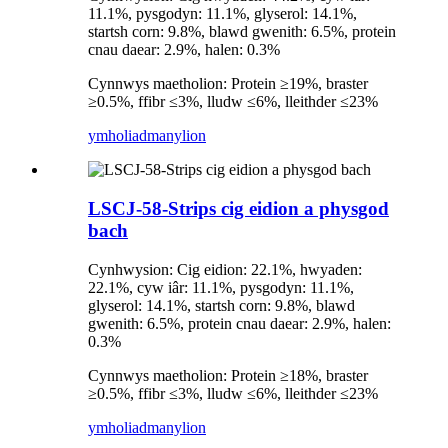
11.1%, pysgodyn: 11.1%, glyserol: 14.1%,
startsh corn: 9.8%, blawd gwenith: 6.5%, protein
cnau daear: 2.9%, halen: 0.3%
Cynnwys maetholion: Protein ≥19%, braster
≥0.5%, ffibr ≤3%, lludw ≤6%, lleithder ≤23%
ymholiad
manylion
LSCJ-58-Strips cig eidion a physgod
bach
Cynhwysion: Cig eidion: 22.1%, hwyaden:
22.1%, cyw iâr: 11.1%, pysgodyn: 11.1%,
glyserol: 14.1%, startsh corn: 9.8%, blawd
gwenith: 6.5%, protein cnau daear: 2.9%, halen:
0.3%
Cynnwys maetholion: Protein ≥18%, braster
≥0.5%, ffibr ≤3%, lludw ≤6%, lleithder ≤23%
ymholiad
manylion