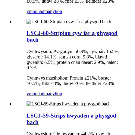
≥0.5%, lludw ≤8%, ffibr ≤3%, lleithder ≤23%
ymholiad
manylion
LSCJ-60-Stripiau cyw iâr a physgod
bach
Cynhwysion: Pysgodyn: 50.9%, cyw iâr: 15.5%,
glyserol: 14.1%, startsh corn: 9.8%, blawd
gwenith: 6.5%, protein cnau daear: 2.9%, halen:
0.3%
Cynnwys maetholion: Protein ≥21%, braster
≥0.5%, ffibr ≤3%, lludw ≤6%, lleithder ≤23%
ymholiad
manylion
LSCJ-59-Strips hwyaden a physgod
bach
Cynhwysion: Cig hwyaden: 44.2%, cyw iâr: