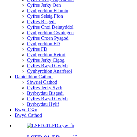
Cyfres Jerky Oen
Cynhyrchion Fitamin
Cyfres Selsig Ffon
Cyfres Bisgedi
Cyfres Cnoi Deintyddol
Cynhyrchion Cwningen
Cyfres Croen Pysgod
Cynhyrchion FD
Cyfres FD
Cynhyrchion Retort
Cyfres Jerky Cigog
Cyfres Bwyd Gwlyb
Cynhyrchion Anarferol
Danteithion Cathod
Sbwriel Cathod
Cyfres Jerky Sych
Byrbrydau Bisgedi
Cyfres Bwyd Gwlyb
Byrbrydau Hylif
Bwyd Cŵn
Bwyd Cathod