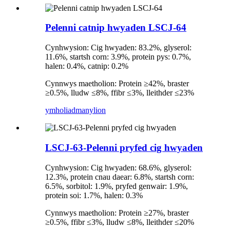
Pelenni catnip hwyaden LSCJ-64
Cynhwysion: Cig hwyaden: 83.2%, glyserol:
11.6%, startsh corn: 3.9%, protein pys: 0.7%,
halen: 0.4%, catnip: 0.2%
Cynnwys maetholion: Protein ≥42%, braster
≥0.5%, lludw ≤8%, ffibr ≤3%, lleithder ≤23%
ymholiad
manylion
LSCJ-63-Pelenni pryfed cig hwyaden
Cynhwysion: Cig hwyaden: 68.6%, glyserol:
12.3%, protein cnau daear: 6.8%, startsh corn:
6.5%, sorbitol: 1.9%, pryfed genwair: 1.9%,
protein soi: 1.7%, halen: 0.3%
Cynnwys maetholion: Protein ≥27%, braster
≥0.5%, ffibr ≤3%, lludw ≤8%, lleithder ≤20%