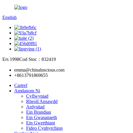
English
Ers 1998
Cod Stoc：832419
emma@chinaluscious.com
+8613791869655
Cartref
Amdanom Ni
Cyflwyniad
Rheoli Ansawdd
Ardystiad
Ein Brandiau
Ein Gwasanaeth
Ein Gwerthiant
Fideo Cynhyrchion