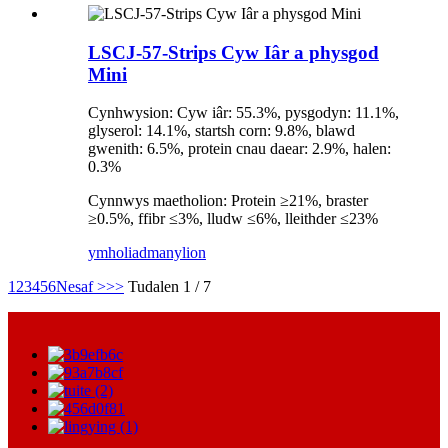
LSCJ-57-Strips Cyw Iâr a physgod
Mini
Cynhwysion: Cyw iâr: 55.3%, pysgodyn: 11.1%,
glyserol: 14.1%, startsh corn: 9.8%, blawd
gwenith: 6.5%, protein cnau daear: 2.9%, halen:
0.3%
Cynnwys maetholion: Protein ≥21%, braster
≥0.5%, ffibr ≤3%, lludw ≤6%, lleithder ≤23%
ymholiad
manylion
1
2
3
4
5
6
Nesaf >
>>
Tudalen 1 / 7