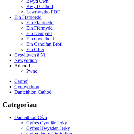
Bwyd Cŵn
Bwyd Cathod
Lawrlwytho PDF
Ein Ffatrïoedd
Ein Ffatrïoedd
Ein Ffermydd
Ein Deunydd
Ein Gweithdai
Ein Canolfan Brofi
Ein Offer
Cysylltwch â Ni
Newyddion
Adnodd
Pwnc
Cartref
Cynhyrchion
Danteithion Cathod
Categorïau
Danteithion Cŵn
Cyfres Cyw Iâr Jerky
Cyfres Hwyaden Jerky
Cyfres Jerky Cig Eidion