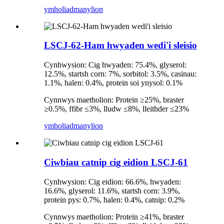
ymholiad
manylion
LSCJ-62-Ham hwyaden wedi'i sleisio
Cynhwysion: Cig hwyaden: 75.4%, glyserol:
12.5%, startsh corn: 7%, sorbitol: 3.5%, casinau:
1.1%, halen: 0.4%, protein soi ynysol: 0.1%
Cynnwys maetholion: Protein ≥25%, braster
≥0.5%, ffibr ≤3%, lludw ≤8%, lleithder ≤23%
ymholiad
manylion
Ciwbiau catnip cig eidion LSCJ-61
Cynhwysion: Cig eidion: 66.6%, hwyaden:
16.6%, glyserol: 11.6%, startsh corn: 3.9%,
protein pys: 0.7%, halen: 0.4%, catnip: 0.2%
Cynnwys maetholion: Protein ≥41%, braster