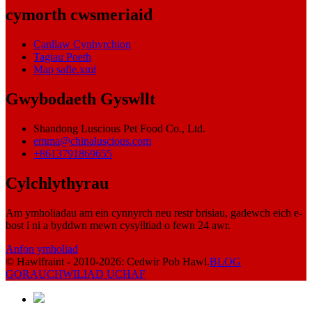
cymorth cwsmeriaid
Canllaw Cynhyrchion
Tagiau Poeth
Map safle.xml
Gwybodaeth Gyswllt
Shandong Luscious Pet Food Co., Ltd.
emma@chinaluscious.com
+8613791869655
Cylchlythyrau
Am ymholiadau am ein cynnyrch neu restr brisiau, gadewch eich e-
bost i ni a byddwn mewn cysylltiad o fewn 24 awr.
Anfon ymholiad
© Hawlfraint - 2010-2026: Cedwir Pob Hawl.
BLOG
GORAU
CHWILIAD UCHAF