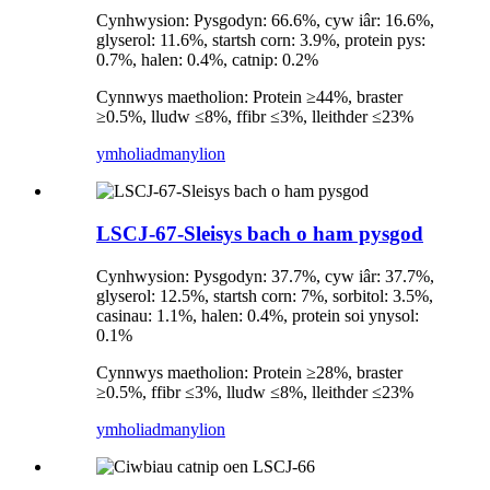
Cynhwysion: Pysgodyn: 66.6%, cyw iâr: 16.6%,
glyserol: 11.6%, startsh corn: 3.9%, protein pys:
0.7%, halen: 0.4%, catnip: 0.2%
Cynnwys maetholion: Protein ≥44%, braster
≥0.5%, lludw ≤8%, ffibr ≤3%, lleithder ≤23%
ymholiad
manylion
LSCJ-67-Sleisys bach o ham pysgod
Cynhwysion: Pysgodyn: 37.7%, cyw iâr: 37.7%,
glyserol: 12.5%, startsh corn: 7%, sorbitol: 3.5%,
casinau: 1.1%, halen: 0.4%, protein soi ynysol:
0.1%
Cynnwys maetholion: Protein ≥28%, braster
≥0.5%, ffibr ≤3%, lludw ≤8%, lleithder ≤23%
ymholiad
manylion