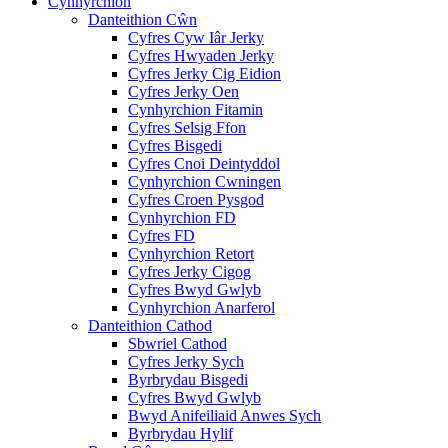
Cynhyrchion
Danteithion Cŵn
Cyfres Cyw Iâr Jerky
Cyfres Hwyaden Jerky
Cyfres Jerky Cig Eidion
Cyfres Jerky Oen
Cynhyrchion Fitamin
Cyfres Selsig Ffon
Cyfres Bisgedi
Cyfres Cnoi Deintyddol
Cynhyrchion Cwningen
Cyfres Croen Pysgod
Cynhyrchion FD
Cyfres FD
Cynhyrchion Retort
Cyfres Jerky Cigog
Cyfres Bwyd Gwlyb
Cynhyrchion Anarferol
Danteithion Cathod
Sbwriel Cathod
Cyfres Jerky Sych
Byrbrydau Bisgedi
Cyfres Bwyd Gwlyb
Bwyd Anifeiliaid Anwes Sych
Byrbrydau Hylif