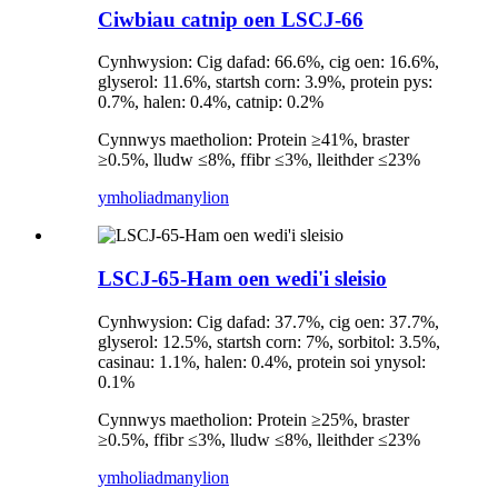
Ciwbiau catnip oen LSCJ-66
Cynhwysion: Cig dafad: 66.6%, cig oen: 16.6%,
glyserol: 11.6%, startsh corn: 3.9%, protein pys:
0.7%, halen: 0.4%, catnip: 0.2%
Cynnwys maetholion: Protein ≥41%, braster
≥0.5%, lludw ≤8%, ffibr ≤3%, lleithder ≤23%
ymholiad
manylion
LSCJ-65-Ham oen wedi'i sleisio
Cynhwysion: Cig dafad: 37.7%, cig oen: 37.7%,
glyserol: 12.5%, startsh corn: 7%, sorbitol: 3.5%,
casinau: 1.1%, halen: 0.4%, protein soi ynysol:
0.1%
Cynnwys maetholion: Protein ≥25%, braster
≥0.5%, ffibr ≤3%, lludw ≤8%, lleithder ≤23%
ymholiad
manylion