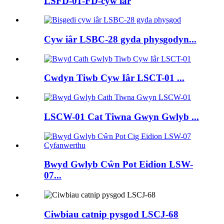
LSFD-01-FD-cyw iâr
Cyw iâr LSBC-28 gyda physgodyn...
Cwdyn Tiwb Cyw Iâr LSCT-01 ...
LSCW-01 Cat Tiwna Gwyn Gwlyb ...
Bwyd Gwlyb Cŵn Pot Eidion LSW-
07...
Ciwbiau catnip pysgod LSCJ-68