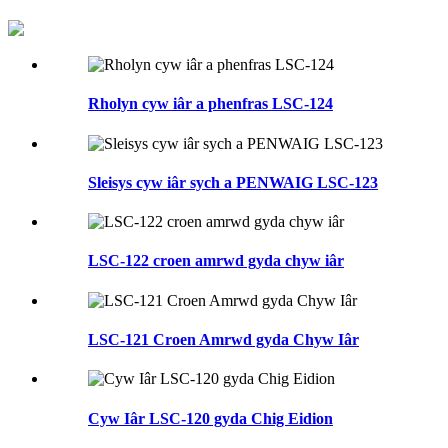
Rholyn cyw iâr a phenfras LSC-124
Sleisys cyw iâr sych a PENWAIG LSC-123
LSC-122 croen amrwd gyda chyw iâr
LSC-121 Croen Amrwd gyda Chyw Iâr
Cyw Iâr LSC-120 gyda Chig Eidion