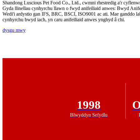
Shandong Luscious Pet Food Co., Ltd., cwmni rhestredig a'r cyflenw
Gyda llinellau cynhyrchu llawn o fwyd anifeiliaid anwes: Bwyd Ani
Wedi'i ardystio gan IFS, BRC, BSCI, ISO9001 ac ati. Mae ganddo la
cynhyrchu bwyd iach, yn caru anifeiliaid anwes ynghyd â chi.
dysgu mwy
1998
Blwyddyn Sefydlu