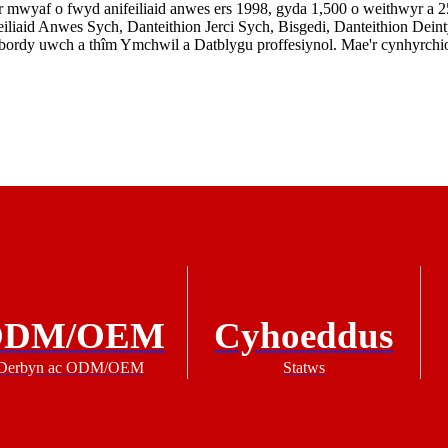
r mwyaf o fwyd anifeiliaid anwes ers 1998, gyda 1,500 o weithwyr a 25
feiliaid Anwes Sych, Danteithion Jerci Sych, Bisgedi, Danteithion D
bordy uwch a thîm Ymchwil a Datblygu proffesiynol. Mae'r cynhyrchio
ODM/OEM
Cyhoeddus
Derbyn ac ODM/OEM
Statws