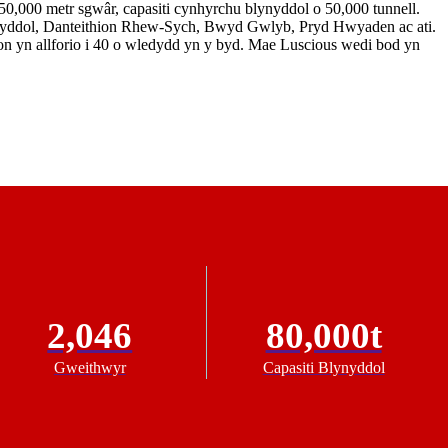
0,000 metr sgwâr, capasiti cynhyrchu blynyddol o 50,000 tunnell.
eintyddol, Danteithion Rhew-Sych, Bwyd Gwlyb, Pryd Hwyaden ac ati.
n yn allforio i 40 o wledydd yn y byd. Mae Luscious wedi bod yn
2,046
80,000t
Gweithwyr
Capasiti Blynyddol