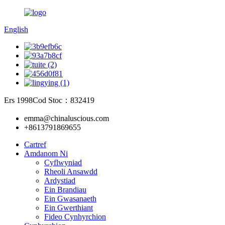
English
Ers 1998
Cod Stoc：832419
emma@chinaluscious.com
+8613791869655
Cartref
Amdanom Ni
Cyflwyniad
Rheoli Ansawdd
Ardystiad
Ein Brandiau
Ein Gwasanaeth
Ein Gwerthiant
Fideo Cynhyrchion