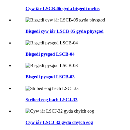
Cyw iâr LSCB-06 gyda bisgedi mefus
Bisgedi cyw iâr LSCB-05 gyda physgod
Bisgedi pysgod LSCB-04
Bisgedi pysgod LSCB-03
Stribed eog bach LSCJ-33
Cyw iâr LSCJ-32 gyda chylch eog