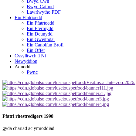
Bwyd Cŵn
Bwyd Cathod
Lawrlwytho PDF
Ein Ffatrïoedd
Ein Ffatrïoedd
Ein Ffermydd
Ein Deunydd
Ein Gweithdai
Ein Canolfan Brofi
Ein Offer
Cysylltwch â Ni
Newyddion
Adnodd
Pwnc
Ffatri rhestredig
ers 1998
gyda chariad ac ymroddiad