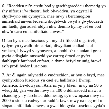
6. “Roedden ni’n credu bod y gweithgareddau thematig yn
rhy niferus i’w rhestru bob blwyddyn, yn ogystal â
chyflwyno ein cynnyrch, mae mwy i berchnogion
anifeiliaid anwes ledaenu diogelwch bwyd a gwybodaeth
am faeth, gan adael iddyn nhw deimlo hynny fel eu bod
nhw’n caru eu hanifeiliaid anwes.”
O fan hyn, mae luscious yn mynd i filoedd o gartrefi,
rydym yn tywallt ofn cariad, diwydiant codiad haul
ymlaen, i fywyd y cynnyrch, a phobl o'r un anian i greu
gyrfa ddisglair, ansawdd yw carreg droed ar gyfer
datblygu'r farchnad enfawr, a dyma hefyd yr unig brawf
sy'n profi hyder Luscious.
7. Ar ôl ugain mlynedd o ymdrechion, ar hyn o bryd, mae
cynhyrchion luscious yn cael eu hallforio i Ewrop,
America, De-ddwyrain Asia ac yn y blaen, mwy na 90 o
wledydd, gan werthu mwy na 100 o ddinasoedd mawr a
chanolig yn y farchnad ddomestig, sy'n cwmpasu mwy na
2000 o siopau cadwyn ar raddfa fawr, mwy na deg mil o
siopau anifeiliaid anwes, a gweithio gyda Luscious gyda'n