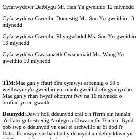
Cyfarwyddwr Datblygu Mr. Han Yn gweithio 12 mlynedd
Cyfarwyddwr Gwerthu Domestig Mr. Sun Yn gweithio 13
mlynedd
Cyfarwyddwr Gwerthu Rhyngwladol Ms. Sun Yn gweithio
13 mlynedd
Cyfarwyddwr Gwasanaeth Cwsmeriaid Ms. Wang Yn
gweithio 10 mlynedd
TÎM:
Mae gan y ffatri dîm cymwys arbennig o 50 o
weithwyr sy'n gweithio ym mhob gweithdrefn gynhyrchu.
Mae gan y rhan fwyaf ohonynt fwy na 10 mlynedd o
brofiad yn eu gwaith.
Deunydd:
Daw'r holl ddeunydd crai o'n fferm ein hunain
a'r ffatri gofrestredig Arolygu a Chwarantîn Tsieina. Bydd
pob swp o ddeunydd yn cael ei archwilio ar ôl dod i'r
ffatri. Er mwyn sicrhau bod y deunydd a ddefnyddiwn yn