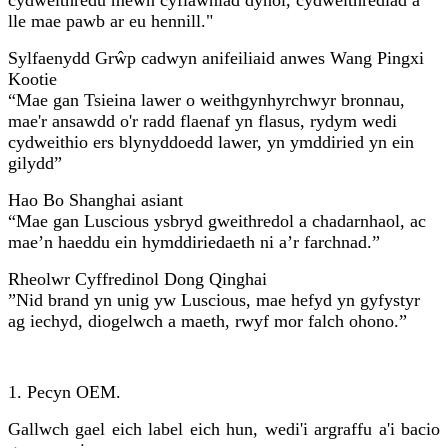
lle mae pawb ar eu hennill."
Sylfaenydd Grŵp cadwyn anifeiliaid anwes Wang Pingxi
Kootie
“Mae gan Tsieina lawer o weithgynhyrchwyr bronnau,
mae'r ansawdd o'r radd flaenaf yn flasus, rydym wedi
cydweithio ers blynyddoedd lawer, yn ymddiried yn ein
gilydd”
Hao Bo Shanghai asiant
“Mae gan Luscious ysbryd gweithredol a chadarnhaol, ac
mae’n haeddu ein hymddiriedaeth ni a’r farchnad.”
Rheolwr Cyffredinol Dong Qinghai
”Nid brand yn unig yw Luscious, mae hefyd yn gyfystyr
ag iechyd, diogelwch a maeth, rwyf mor falch ohono.”
1. Pecyn OEM.
Gallwch gael eich label eich hun, wedi'i argraffu a'i bacio