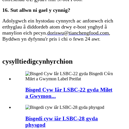
16. Sut allwn ni gael y cynnig?
Adolygwch ein hystodau cynnyrch ac anfonwch eich
erthyglau â diddordeb atom drwy e-bost ynghyd â
manylion eich pecyn.
doriswu@tianchengfood.com
,
Byddwn yn dyfynnu'r pris i chi o fewn 24 awr.
cysylltiedig
cynhyrchion
Bisged Cyw Iâr LSBC-22 gyda Milet
a Gwymon...
Bisgedi cyw iâr LSBC-28 gyda
physgod