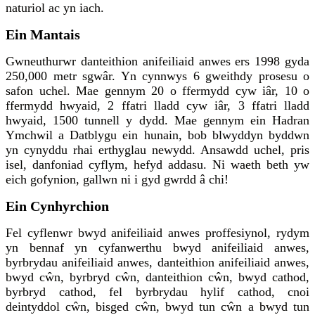
naturiol ac yn iach.
Ein Mantais
Gwneuthurwr danteithion anifeiliaid anwes ers 1998 gyda
250,000 metr sgwâr. Yn cynnwys 6 gweithdy prosesu o
safon uchel. Mae gennym 20 o ffermydd cyw iâr, 10 o
ffermydd hwyaid, 2 ffatri lladd cyw iâr, 3 ffatri lladd
hwyaid, 1500 tunnell y dydd. Mae gennym ein Hadran
Ymchwil a Datblygu ein hunain, bob blwyddyn byddwn
yn cynyddu rhai erthyglau newydd. Ansawdd uchel, pris
isel, danfoniad cyflym, hefyd addasu. Ni waeth beth yw
eich gofynion, gallwn ni i gyd gwrdd â chi!
Ein Cynhyrchion
Fel cyflenwr bwyd anifeiliaid anwes proffesiynol, rydym
yn bennaf yn cyfanwerthu bwyd anifeiliaid anwes,
byrbrydau anifeiliaid anwes, danteithion anifeiliaid anwes,
bwyd cŵn, byrbryd cŵn, danteithion cŵn, bwyd cathod,
byrbryd cathod, fel byrbrydau hylif cathod, cnoi
deintyddol cŵn, bisged cŵn, bwyd tun cŵn a bwyd tun