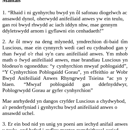
Mantais
1. “Rhaid i ni gynhyrchu bwyd yn ôl safonau diogelwch ac
ansawdd dynol, oherwydd anifeiliaid anwes yw ein teulu,
gan roi bwyd rhwydd ac iach iddyn nhw, mae gennym
ddyletswydd arnom i gyflawni ein cenhadaeth!”
2. Ar ôl mwy na deng mlynedd, ymdrechion di-baid tîm
Luscious, mae ein cynnyrch wedi cael eu cydnabod gan y
rhan fwyaf o'r rhai sy'n caru anifeiliaid anwes. Ym mhob
math o fwyd anifeiliaid anwes, mae brandiau Luscious yn
blodeuo'n ogoneddus: “y cynhyrchion mwyaf poblogaidd”,
“Y Cynhyrchion Poblogaidd Gorau”, yn effeithio ar Wobr
Bwyd Anifeiliaid Anwes Rhyngrwyd Tsieina “ac yn y
blaen. “Mwyaf poblogaidd gan ddefnyddwyr,
Poblogrwydd Gorau ar gyfer cynhyrchion”
Mae anrhydedd yn dangos cryfder Luscious a chydwybod,
a'r penderfyniad i gynhyrchu bwyd anifeiliaid anwes o
ansawdd uchel.
3. Er ein bod nid yn unig yn poeni am iechyd anifail anwes