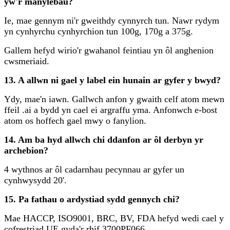
yw'r manylebau?
Ie, mae gennym ni'r gweithdy cynnyrch tun. Nawr rydym
yn cynhyrchu cynhyrchion tun 100g, 170g a 375g.
Gallem hefyd wirio'r gwahanol feintiau yn ôl anghenion
cwsmeriaid.
13. A allwn ni gael y label ein hunain ar gyfer y bwyd?
Ydy, mae'n iawn. Gallwch anfon y gwaith celf atom mewn
ffeil .ai a bydd yn cael ei argraffu yma. Anfonwch e-bost
atom os hoffech gael mwy o fanylion.
14. Am ba hyd allwch chi ddanfon ar ôl derbyn yr
archebion?
4 wythnos ar ôl cadarnhau pecynnau ar gyfer un
cynhwysydd 20'.
15. Pa fathau o ardystiad sydd gennych chi?
Mae HACCP, ISO9001, BRC, BV, FDA hefyd wedi cael y
cofrestriad UE gyda'r rhif 3700PF066.