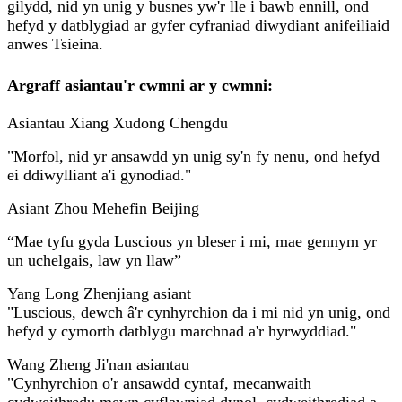
gilydd, nid yn unig y busnes yw'r lle i bawb ennill, ond
hefyd y datblygiad ar gyfer cyfraniad diwydiant anifeiliaid
anwes Tsieina.
Argraff asiantau'r cwmni ar y cwmni:
Asiantau Xiang Xudong Chengdu
"Morfol, nid yr ansawdd yn unig sy'n fy nenu, ond hefyd
ei ddiwylliant a'i gynodiad."
Asiant Zhou Mehefin Beijing
“Mae tyfu gyda Luscious yn bleser i mi, mae gennym yr
un uchelgais, law yn llaw”
Yang Long Zhenjiang asiant
"Luscious, dewch â'r cynhyrchion da i mi nid yn unig, ond
hefyd y cymorth datblygu marchnad a'r hyrwyddiad."
Wang Zheng Ji'nan asiantau
"Cynhyrchion o'r ansawdd cyntaf, mecanwaith
cydweithredu mewn cyflawniad dynol, cydweithrediad a