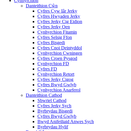
Cynhyrchion
Danteithion Cŵn
Cyfres Cyw Iâr Jerky
Cyfres Hwyaden Jerky
Cyfres Jerky Cig Eidion
Cyfres Jerky Oen
Cynhyrchion Fitamin
Cyfres Selsig Ffon
Cyfres Bisgedi
Cyfres Cnoi Deintyddol
Cynhyrchion Cwningen
Cyfres Croen Pysgod
Cynhyrchion FD
Cyfres FD
Cynhyrchion Retort
Cyfres Jerky Cigog
Cyfres Bwyd Gwlyb
Cynhyrchion Anarferol
Danteithion Cathod
Sbwriel Cathod
Cyfres Jerky Sych
Byrbrydau Bisgedi
Cyfres Bwyd Gwlyb
Bwyd Anifeiliaid Anwes Sych
Byrbrydau Hylif