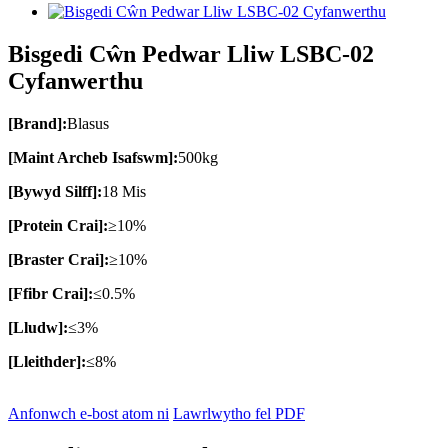
Bisgedi Cŵn Pedwar Lliw LSBC-02
Cyfanwerthu
[Brand]:
Blasus
[Maint Archeb Isafswm]:
500kg
[Bywyd Silff]:
18 Mis
[Protein Crai]:
≥10%
[Braster Crai]:
≥10%
[Ffibr Crai]:
≤0.5%
[Lludw]:
≤3%
[Lleithder]:
≤8%
Anfonwch e-bost atom ni
Lawrlwytho fel PDF