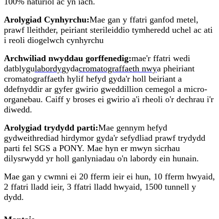
100% naturiol ac yn iach.
Arolygiad Cynhyrchu:
Mae gan y ffatri ganfod metel,
prawf lleithder, peiriant sterileiddio tymheredd uchel ac ati
i reoli diogelwch cynhyrchu
Archwiliad nwyddau gorffenedig:
mae'r ffatri wedi
datblygu
labordy
gyda
cromatograffaeth nwy
a pheiriant
cromatograffaeth hylif hefyd gyda'r holl beiriant a
ddefnyddir ar gyfer gwirio gweddillion cemegol a micro-
organebau. Caiff y broses ei gwirio a'i rheoli o'r dechrau i'r
diwedd.
Arolygiad trydydd parti:
Mae gennym hefyd
gydweithrediad hirdymor gyda'r sefydliad prawf trydydd
parti fel SGS a PONY. Mae hyn er mwyn sicrhau
dilysrwydd yr holl ganlyniadau o'n labordy ein hunain.
Mae gan y cwmni ei 20 fferm ieir ei hun, 10 fferm hwyaid,
2 ffatri lladd ieir, 3 ffatri lladd hwyaid, 1500 tunnell y
dydd.