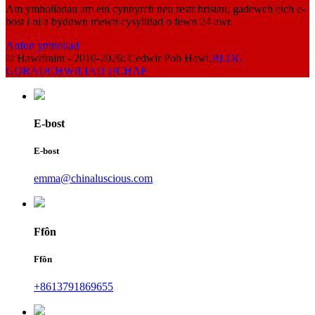
Am ymholiadau am ein cynnyrch neu restr brisiau, gadewch eich e-
bost i ni a byddwn mewn cysylltiad o fewn 24 awr.
Anfon ymholiad
© Hawlfraint - 2010-2026: Cedwir Pob Hawl.
BLOG
GORAU
CHWILIAD UCHAF
E-bost
E-bost
emma@chinaluscious.com
Ffôn
Ffôn
+8613791869655