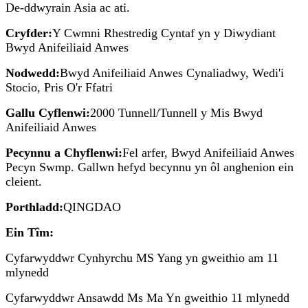
De-ddwyrain Asia ac ati.
Cryfder:
Y Cwmni Rhestredig Cyntaf yn y Diwydiant
Bwyd Anifeiliaid Anwes
Nodwedd:
Bwyd Anifeiliaid Anwes Cynaliadwy, Wedi'i
Stocio, Pris O'r Ffatri
Gallu Cyflenwi:
2000 Tunnell/Tunnell y Mis Bwyd
Anifeiliaid Anwes
Pecynnu a Chyflenwi:
Fel arfer, Bwyd Anifeiliaid Anwes
Pecyn Swmp. Gallwn hefyd becynnu yn ôl anghenion ein
cleient.
Porthladd:
QINGDAO
Ein Tîm:
Cyfarwyddwr Cynhyrchu MS Yang yn gweithio am 11
mlynedd
Cyfarwyddwr Ansawdd Ms Ma Yn gweithio 11 mlynedd