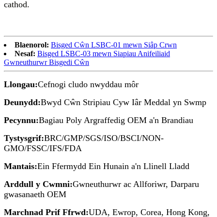
cathod.
Blaenorol:
Bisged Cŵn LSBC-01 mewn Siâp Crwn
Nesaf:
Bisged LSBC-03 mewn Siapiau Anifeiliaid
Gwneuthurwr Bisgedi Cŵn
Llongau:
Cefnogi cludo nwyddau môr
Deunydd:
Bwyd Cŵn Stripiau Cyw Iâr Meddal yn Swmp
Pecynnu:
Bagiau Poly Argraffedig OEM a'n Brandiau
Tystysgrif:
BRC/GMP/SGS/ISO/BSCI/NON-
GMO/FSSC/IFS/FDA
Mantais:
Ein Ffermydd Ein Hunain a'n Llinell Lladd
Arddull y Cwmni:
Gwneuthurwr ac Allforiwr, Darparu
gwasanaeth OEM
Marchnad Prif Ffrwd:
UDA, Ewrop, Corea, Hong Kong,