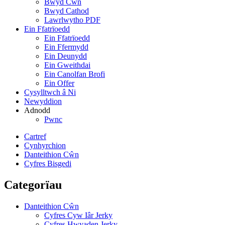
Bwyd Cŵn
Bwyd Cathod
Lawrlwytho PDF
Ein Ffatrïoedd
Ein Ffatrïoedd
Ein Ffermydd
Ein Deunydd
Ein Gweithdai
Ein Canolfan Brofi
Ein Offer
Cysylltwch â Ni
Newyddion
Adnodd
Pwnc
Cartref
Cynhyrchion
Danteithion Cŵn
Cyfres Bisgedi
Categorïau
Danteithion Cŵn
Cyfres Cyw Iâr Jerky
Cyfres Hwyaden Jerky