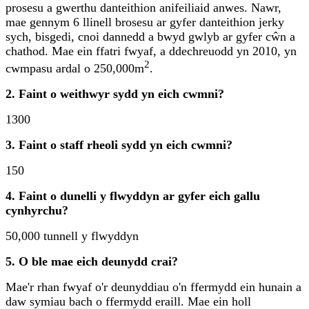
prosesu a gwerthu danteithion anifeiliaid anwes. Nawr,
mae gennym 6 llinell brosesu ar gyfer danteithion jerky
sych, bisgedi, cnoi dannedd a bwyd gwlyb ar gyfer cŵn a
chathod. Mae ein ffatri fwyaf, a ddechreuodd yn 2010, yn
2
cwmpasu ardal o 250,000m
.
2. Faint o weithwyr sydd yn eich cwmni?
1300
3. Faint o staff rheoli sydd yn eich cwmni?
150
4. Faint o dunelli y flwyddyn ar gyfer eich gallu
cynhyrchu?
50,000 tunnell y flwyddyn
5. O ble mae eich deunydd crai?
Mae'r rhan fwyaf o'r deunyddiau o'n ffermydd ein hunain a
daw symiau bach o ffermydd eraill. Mae ein holl