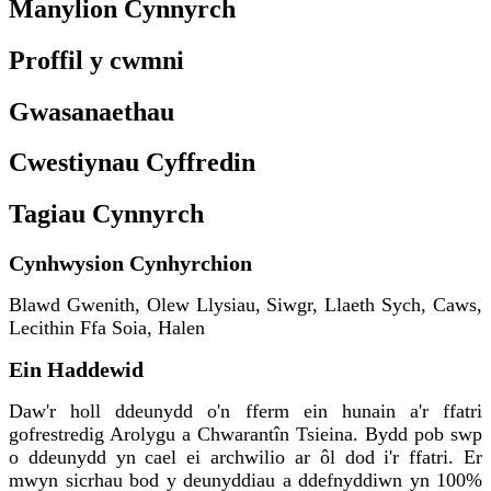
Manylion Cynnyrch
Proffil y cwmni
Gwasanaethau
Cwestiynau Cyffredin
Tagiau Cynnyrch
Cynhwysion Cynhyrchion
Blawd Gwenith, Olew Llysiau, Siwgr, Llaeth Sych, Caws,
Lecithin Ffa Soia, Halen
Ein Haddewid
Daw'r holl ddeunydd o'n fferm ein hunain a'r ffatri
gofrestredig Arolygu a Chwarantîn Tsieina. Bydd pob swp
o ddeunydd yn cael ei archwilio ar ôl dod i'r ffatri. Er
mwyn sicrhau bod y deunyddiau a ddefnyddiwn yn 100%