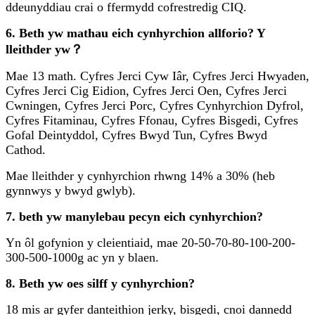
ddeunyddiau crai o ffermydd cofrestredig CIQ.
6. Beth yw mathau eich cynhyrchion allforio? Y
lleithder yw？
Mae 13 math. Cyfres Jerci Cyw Iâr, Cyfres Jerci Hwyaden,
Cyfres Jerci Cig Eidion, Cyfres Jerci Oen, Cyfres Jerci
Cwningen, Cyfres Jerci Porc, Cyfres Cynhyrchion Dyfrol,
Cyfres Fitaminau, Cyfres Ffonau, Cyfres Bisgedi, Cyfres
Gofal Deintyddol, Cyfres Bwyd Tun, Cyfres Bwyd
Cathod.
Mae lleithder y cynhyrchion rhwng 14% a 30% (heb
gynnwys y bwyd gwlyb).
7. beth yw manylebau pecyn eich cynhyrchion?
Yn ôl gofynion y cleientiaid, mae 20-50-70-80-100-200-
300-500-1000g ac yn y blaen.
8. Beth yw oes silff y cynhyrchion?
18 mis ar gyfer danteithion jerky, bisgedi, cnoi dannedd