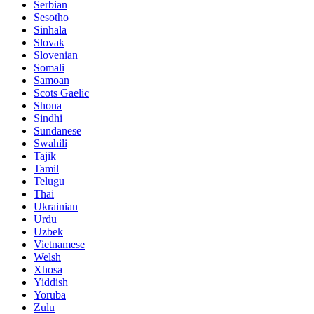
Serbian
Sesotho
Sinhala
Slovak
Slovenian
Somali
Samoan
Scots Gaelic
Shona
Sindhi
Sundanese
Swahili
Tajik
Tamil
Telugu
Thai
Ukrainian
Urdu
Uzbek
Vietnamese
Welsh
Xhosa
Yiddish
Yoruba
Zulu