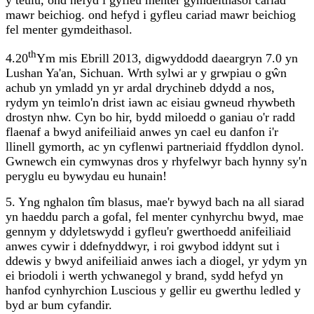
y teulu, ond hefyd i gyfleu menter gymdeithasol cariad
mawr beichiog. ond hefyd i gyfleu cariad mawr beichiog
fel menter gymdeithasol.
th
4.20
Ym mis Ebrill 2013, digwyddodd daeargryn 7.0 yn
Lushan Ya'an, Sichuan. Wrth sylwi ar y grwpiau o gŵn
achub yn ymladd yn yr ardal drychineb ddydd a nos,
rydym yn teimlo'n drist iawn ac eisiau gwneud rhywbeth
drostyn nhw. Cyn bo hir, bydd miloedd o ganiau o'r radd
flaenaf a bwyd anifeiliaid anwes yn cael eu danfon i'r
llinell gymorth, ac yn cyflenwi partneriaid ffyddlon dynol.
Gwnewch ein cymwynas dros y rhyfelwyr bach hynny sy'n
peryglu eu bywydau eu hunain!
5. Yng nghalon tîm blasus, mae'r bywyd bach na all siarad
yn haeddu parch a gofal, fel menter cynhyrchu bwyd, mae
gennym y ddyletswydd i gyfleu'r gwerthoedd anifeiliaid
anwes cywir i ddefnyddwyr, i roi gwybod iddynt sut i
ddewis y bwyd anifeiliaid anwes iach a diogel, yr ydym yn
ei briodoli i werth ychwanegol y brand, sydd hefyd yn
hanfod cynhyrchion Luscious y gellir eu gwerthu ledled y
byd ar bum cyfandir.