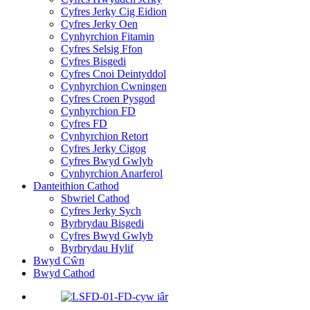
Cyfres Jerky Cig Eidion
Cyfres Jerky Oen
Cynhyrchion Fitamin
Cyfres Selsig Ffon
Cyfres Bisgedi
Cyfres Cnoi Deintyddol
Cynhyrchion Cwningen
Cyfres Croen Pysgod
Cynhyrchion FD
Cyfres FD
Cynhyrchion Retort
Cyfres Jerky Cigog
Cyfres Bwyd Gwlyb
Cynhyrchion Anarferol
Danteithion Cathod
Sbwriel Cathod
Cyfres Jerky Sych
Byrbrydau Bisgedi
Cyfres Bwyd Gwlyb
Byrbrydau Hylif
Bwyd Cŵn
Bwyd Cathod