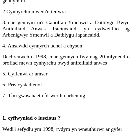
gennym ni.
2.
Cynhyrchion wedi'u teilwra
3.
mae gennym ni'r Ganolfan Ymchwil a Datblygu Bwyd
Anifeiliaid Anwes Tsieineaidd, yn cydweithio ag
Arbenigwyr Ymchwil a Datblygu Japaneaidd.
4. Ansawdd cynnyrch uchel a chyson
Dechreuwch o 1998, mae gennych fwy nag 20 mlynedd o
brofiad mewn cynhyrchu bwyd anifeiliaid anwes
5. Cyflenwi ar amser
6. Pris cystadleuol
7. Tîm gwasanaeth ôl-werthu arbennig
1. cyflwyniad o luscious？
Wedi'i sefydlu ym 1998, rydym yn wneuthurwr ar gyfer