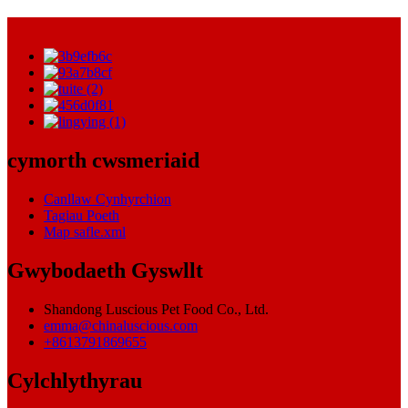
cymorth cwsmeriaid
Canllaw Cynhyrchion
Tagiau Poeth
Map safle.xml
Gwybodaeth Gyswllt
Shandong Luscious Pet Food Co., Ltd.
emma@chinaluscious.com
+8613791869655
Cylchlythyrau