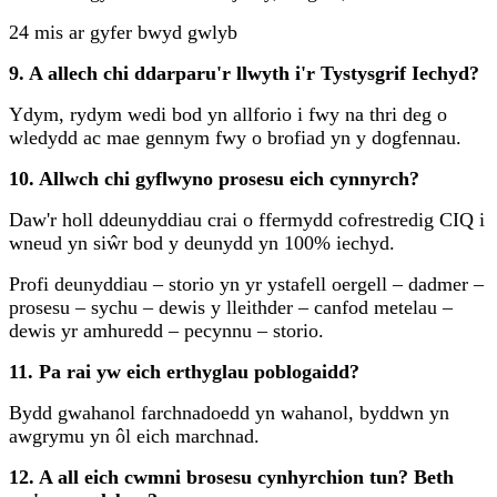
24 mis ar gyfer bwyd gwlyb
9. A allech chi ddarparu'r llwyth i'r Tystysgrif Iechyd?
Ydym, rydym wedi bod yn allforio i fwy na thri deg o
wledydd ac mae gennym fwy o brofiad yn y dogfennau.
10. Allwch chi gyflwyno prosesu eich cynnyrch?
Daw'r holl ddeunyddiau crai o ffermydd cofrestredig CIQ i
wneud yn siŵr bod y deunydd yn 100% iechyd.
Profi deunyddiau – storio yn yr ystafell oergell – dadmer –
prosesu – sychu – dewis y lleithder – canfod metelau –
dewis yr amhuredd – pecynnu – storio.
11. Pa rai yw eich erthyglau poblogaidd?
Bydd gwahanol farchnadoedd yn wahanol, byddwn yn
awgrymu yn ôl eich marchnad.
12. A all eich cwmni brosesu cynhyrchion tun? Beth