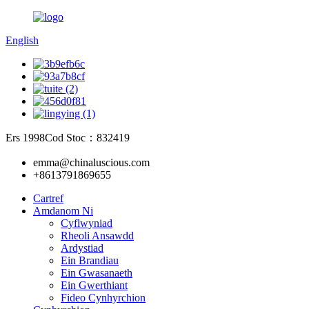
English
Ers 1998
Cod Stoc：832419
emma@chinaluscious.com
+8613791869655
Cartref
Amdanom Ni
Cyflwyniad
Rheoli Ansawdd
Ardystiad
Ein Brandiau
Ein Gwasanaeth
Ein Gwerthiant
Fideo Cynhyrchion