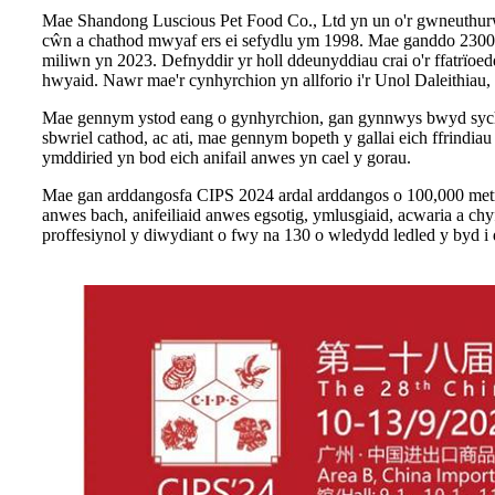
Mae Shandong Luscious Pet Food Co., Ltd yn un o'r gwneuthurwy
cŵn a chathod mwyaf ers ei sefydlu ym 1998. Mae ganddo 2300 
miliwn yn 2023. Defnyddir yr holl ddeunyddiau crai o'r ffatrïoedd
hwyaid. Nawr mae'r cynhyrchion yn allforio i'r Unol Daleithia
Mae gennym ystod eang o gynhyrchion, gan gynnwys bwyd sych, b
sbwriel cathod, ac ati, mae gennym bopeth y gallai eich ffrindi
ymddiried yn bod eich anifail anwes yn cael y gorau.
Mae gan arddangosfa CIPS 2024 ardal arddangos o 100,000 metr
anwes bach, anifeiliaid anwes egsotig, ymlusgiaid, acwaria a ch
proffesiynol y diwydiant o fwy na 130 o wledydd ledled y byd i