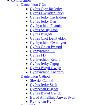
Cynhyrchion
Danteithion Cŵn
Cyfres Cyw Iâr Jerky
Cyfres Hwyaden Jerky
Cyfres Jerky Cig Eidion
Cyfres Jerky Oen
Cynhyrchion Fitamin
Cyfres Selsig Ffon
Cyfres Bisgedi
Cyfres Cnoi Deintyddol
Cynhyrchion Cwningen
Cyfres Croen Pysgod
Cynhyrchion FD
Cyfres FD
Cynhyrchion Retort
Cyfres Jerky Cigog
Cyfres Bwyd Gwlyb
Cynhyrchion Anarferol
Danteithion Cathod
Sbwriel Cathod
Cyfres Jerky Sych
Byrbrydau Bisgedi
Cyfres Bwyd Gwlyb
Bwyd Anifeiliaid Anwes Sych
Byrbrydau Hylif