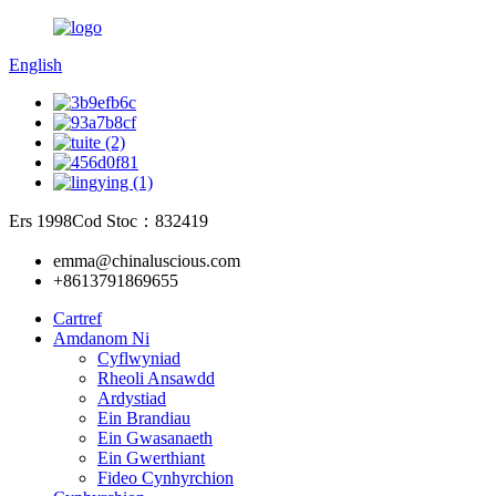
English
Ers 1998
Cod Stoc：832419
emma@chinaluscious.com
+8613791869655
Cartref
Amdanom Ni
Cyflwyniad
Rheoli Ansawdd
Ardystiad
Ein Brandiau
Ein Gwasanaeth
Ein Gwerthiant
Fideo Cynhyrchion