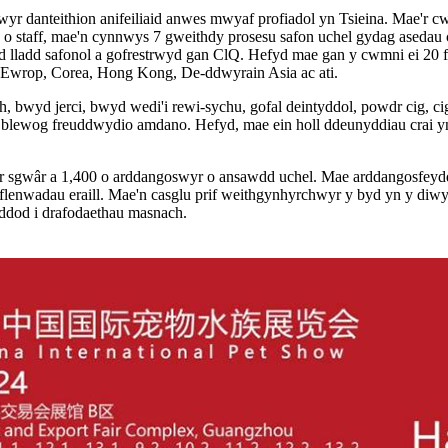
r danteithion anifeiliaid anwes mwyaf profiadol yn Tsieina. Mae'r cw
o staff, mae'n cynnwys 7 gweithdy prosesu safon uchel gydag asedau
 lladd safonol a gofrestrwyd gan ClQ. Hefyd mae gan y cwmni ei 20 fferm 
u, Ewrop, Corea, Hong Kong, De-ddwyrain Asia ac ati.
wyd jerci, bwyd wedi'i rewi-sychu, gofal deintyddol, powdr cig, cig 
au blewog freuddwydio amdano. Hefyd, mae ein holl ddeunyddiau crai yn
 sgwâr a 1,400 o arddangoswyr o ansawdd uchel. Mae arddangosfeydd 
yflenwadau eraill. Mae'n casglu prif weithgynhyrchwyr y byd yn y diw
 ddod i drafodaethau masnach.