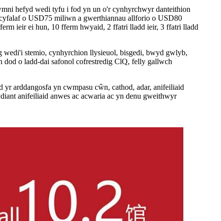
mni hefyd wedi tyfu i fod yn un o'r cynhyrchwyr danteithion
 cyfalaf o USD75 miliwn a gwerthiannau allforio o USD80
ieir ei hun, 10 fferm hwyaid, 2 ffatri lladd ieir, 3 ffatri lladd
wedi'i stemio, cynhyrchion llysieuol, bisgedi, bwyd gwlyb,
 dod o ladd-dai safonol cofrestredig ClQ, felly gallwch
yr arddangosfa yn cwmpasu cŵn, cathod, adar, anifeiliaid
ydiant anifeiliaid anwes ac acwaria ac yn denu gweithwyr