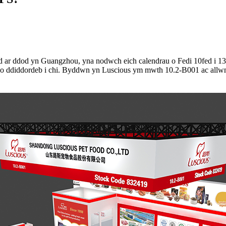
d ar ddod yn Guangzhou, yna nodwch eich calendrau o Fedi 10fed i 1
d o ddiddordeb i chi. Byddwn yn Luscious ym mwth 10.2-B001 ac allwn 