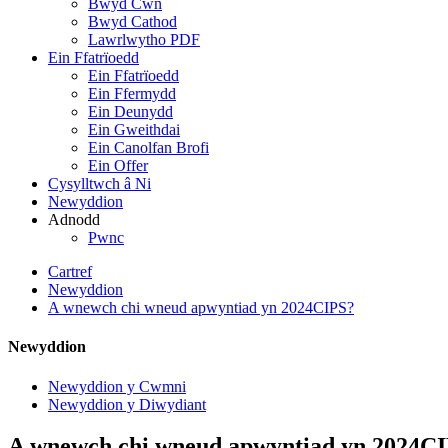
Bwyd Cŵn
Bwyd Cathod
Lawrlwytho PDF
Ein Ffatrïoedd
Ein Ffatrïoedd
Ein Ffermydd
Ein Deunydd
Ein Gweithdai
Ein Canolfan Brofi
Ein Offer
Cysylltwch â Ni
Newyddion
Adnodd
Pwnc
Cartref
Newyddion
A wnewch chi wneud apwyntiad yn 2024CIPS?
Newyddion
Newyddion y Cwmni
Newyddion y Diwydiant
A wnewch chi wneud apwyntiad yn 2024C