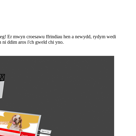
3eg! Er mwyn croesawu ffrindiau hen a newydd, rydym wedi
ni ddim aros i'ch gweld chi yno.