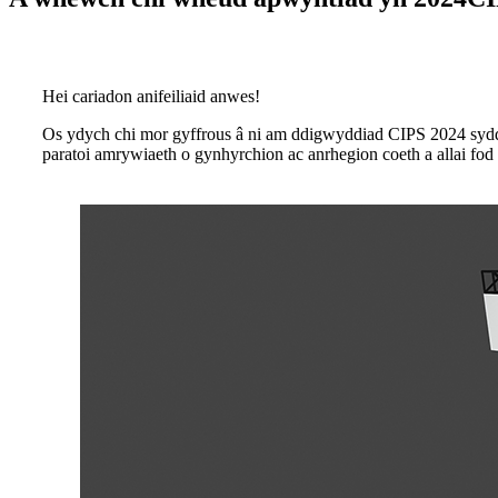
Hei cariadon anifeiliaid anwes!
Os ydych chi mor gyffrous â ni am ddigwyddiad CIPS 2024 syd
paratoi amrywiaeth o gynhyrchion ac anrhegion coeth a allai fo