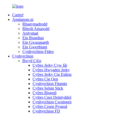
Cartref
Amdanom ni
Rhagymadrodd
Rheoli Ansawdd
Ardystiad
Ein Brandiau
Ein Gwasanaeth
Ein Gwerthiant
Cynhyrchion Fideo
Cynhyrchion
Bwyd Cŵn
Cyfres Jerky Cyw Iâr
Cyfres Hwyaden Jerky
Cyfres Jerky Cig Eidion
Cyfres Cig Oen
Cynhyrchion Fitamin
Cyfres Selsig Stick
Cyfres Bisgedi
Cyfres Cnoi Deintyddol
Cynhyrchion Cwningen
Cyfres Croen Pysgod
Cynhyrchion FD