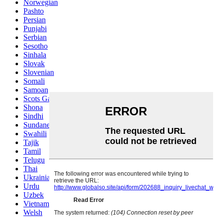
Norwegian
Pashto
Persian
Punjabi
Serbian
Sesotho
Sinhala
Slovak
Slovenian
Somali
Samoan
Scots Gaelic
Shona
Sindhi
Sundanese
Swahili
Tajik
Tamil
Telugu
Thai
Ukrainian
Urdu
Uzbek
Vietnamese
Welsh