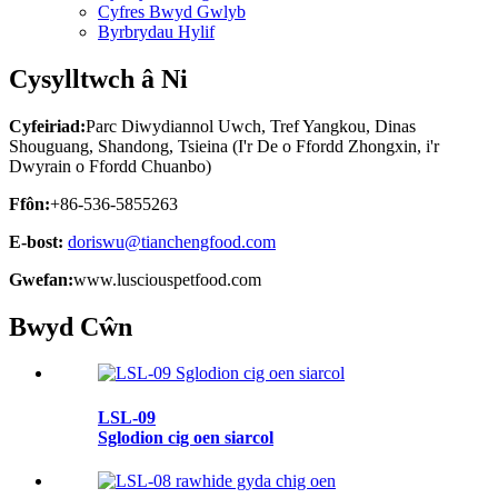
Cyfres Bwyd Gwlyb
Byrbrydau Hylif
Cysylltwch â Ni
Cyfeiriad:
Parc Diwydiannol Uwch, Tref Yangkou, Dinas
Shouguang, Shandong, Tsieina (I'r De o Ffordd Zhongxin, i'r
Dwyrain o Ffordd Chuanbo)
Ffôn:
+86-536-5855263
E-bost:
doriswu@tianchengfood.com
Gwefan:
www.lusciouspetfood.com
Bwyd Cŵn
LSL-09
Sglodion cig oen siarcol