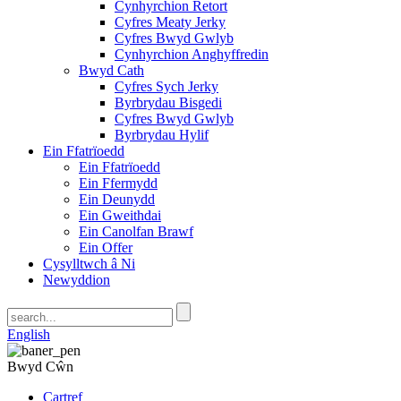
Cynhyrchion Retort
Cyfres Meaty Jerky
Cyfres Bwyd Gwlyb
Cynhyrchion Anghyffredin
Bwyd Cath
Cyfres Sych Jerky
Byrbrydau Bisgedi
Cyfres Bwyd Gwlyb
Byrbrydau Hylif
Ein Ffatrïoedd
Ein Ffatrïoedd
Ein Ffermydd
Ein Deunydd
Ein Gweithdai
Ein Canolfan Brawf
Ein Offer
Cysylltwch â Ni
Newyddion
English
Bwyd Cŵn
Cartref