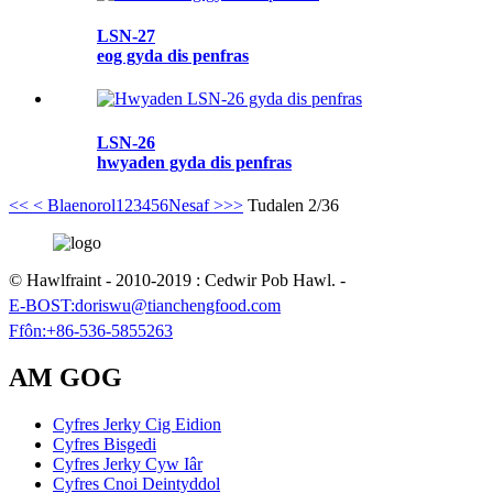
LSN-27
eog gyda dis penfras
LSN-26
hwyaden gyda dis penfras
<<
< Blaenorol
1
2
3
4
5
6
Nesaf >
>>
Tudalen 2/36
© Hawlfraint - 2010-2019 : Cedwir Pob Hawl.
-
E-BOST:
doriswu@tianchengfood.com
Ffôn:
+86-536-5855263
AM GOG
Cyfres Jerky Cig Eidion
Cyfres Bisgedi
Cyfres Jerky Cyw Iâr
Cyfres Cnoi Deintyddol