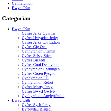
Cynhyrchion
Bwyd Cŵn
Categorïau
Bwyd Cŵn
Cyfres Jerky Cyw Iâr
Cyfres Hwyaden Jerky
Cyfres Jerky Cig Eidion
Cyfres Cig Oen
Cynhyrchion Fitamin
Cyfres Selsig Stick
Cyfres Bisgedi
Cyfres Cnoi Deintyddol
Cynhyrchion Cwningen
Cyfres Croen Pysgod
Cynhyrchion FD
Cynhyrchion Retort
Cyfres Meaty Jerky
Cyfres Bwyd Gwlyb
Cynhyrchion Anghyffredin
Bwyd Cath
Cyfres Sych Jerky
Byrbrydau Bisgedi